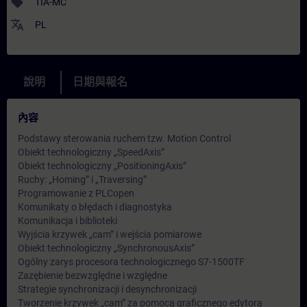
sell
TIA-MC
translate
PL
說明
日期與報名
內容
Podstawy sterowania ruchem tzw. Motion Control
Obiekt technologiczny „SpeedAxis”
Obiekt technologiczny „PositioningAxis”
Ruchy: „Homing” i „Traversing”
Programowanie z PLCopen
Komunikaty o błędach i diagnostyka
Komunikacja i biblioteki
Wyjścia krzywek „cam” i wejścia pomiarowe
Obiekt technologiczny „SynchronousAxis”
Ogólny zarys procesora technologicznego S7-1500TF
Zazębienie bezwzględne i względne
Strategie synchronizacji i desynchronizacji
Tworzenie krzywek „cam” za pomocą graficznego edytora