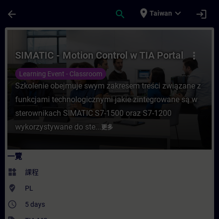
頁面已載入
跳至主要內容
place
expand_more
arrow_back
search
login
Taiwan
課程 - SIMATIC - Motion Control w TIA P
SIMATIC - Motion Control w TIA Portal
more_vert
Learning Event - Classroom
Szkolenie obejmuje swym zakresem treści związane z
funkcjami technologicznymi jakie zintegrowane są w
sterownikach SIMATIC S7-1500 oraz S7-1200
wykorzystywane do ste...
更多
一覽
widgets
課程
where_to_vote
PL
access_time
5 days