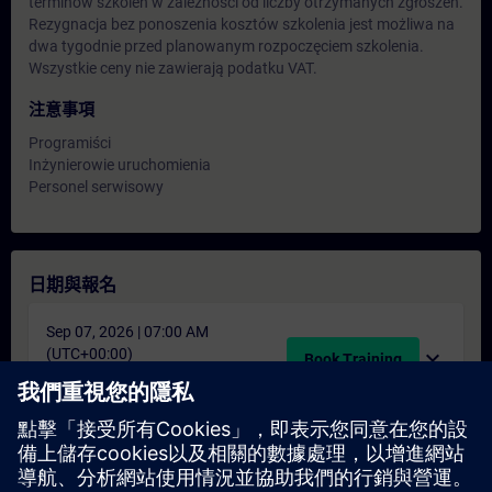
terminów szkoleń w zależności od liczby otrzymanych zgłoszeń.
Rezygnacja bez ponoszenia kosztów szkolenia jest możliwa na
dwa tygodnie przed planowanym rozpoczęciem szkolenia.
Wszystkie ceny nie zawierają podatku VAT.
注意事項
Programiści
Inżynierowie uruchomienia
Personel serwisowy
日期與報名
Sep 07, 2026 | 07:00 AM
(UTC+00:00)
expand_more
Book Training
schedule
translate
5 天
PL
找不到合適的日期嗎？
請將您的姓名加入課程候補名單，一旦有新的開課日期，我們將
通知您。