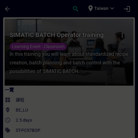
頁面已載入
跳至主要內容
place
expand_more
arrow_back
search
login
Taiwan
課程 - SIMATIC BATCH Operator trainin
SIMATIC BATCH Operator training
more_vert
Learning Event - Classroom
In this training you will learn about standardized recipe
creation, batch planning and batch control with the
possibilities of SIMATIC BATCH.
一覽
widgets
課程
where_to_vote
BE_LU
access_time
2.5 days
sell
ST-PCS7BOP