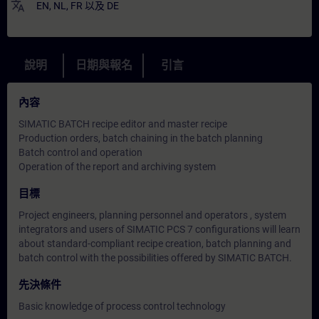
translate
EN
,
NL
,
FR
以及
DE
說明
日期與報名
引言
內容
SIMATIC BATCH recipe editor and master recipe
Production orders, batch chaining in the batch planning
Batch control and operation
Operation of the report and archiving system
目標
Project engineers, planning personnel and operators , system
integrators and users of SIMATIC PCS 7 configurations will learn
about standard-compliant recipe creation, batch planning and
batch control with the possibilities offered by SIMATIC BATCH.
先決條件
Basic knowledge of process control technology