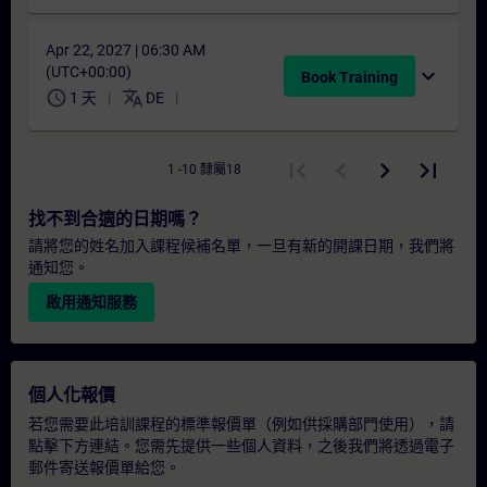
Apr 22, 2027 | 06:30 AM
(UTC+00:00)
expand_more
Book Training
schedule
translate
1 天
DE
1 -10 隸屬18
找不到合適的日期嗎？
請將您的姓名加入課程候補名單，一旦有新的開課日期，我們將
通知您。
啟用通知服務
個人化報價
若您需要此培訓課程的標準報價單（例如供採購部門使用），請
點擊下方連結。您需先提供一些個人資料，之後我們將透過電子
郵件寄送報價單給您。