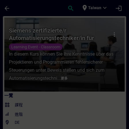
頁面已載入
跳至主要內容
place
expand_more
arrow_back
search
login
Taiwan
課程 - Siemens zertifizierte/r Automatisi
Siemens zertifizierte/r
more_vert
Automatisierungstechniker/in für
SIMATIC Safety – Projektieren und
Learning Event - Classroom
Programmieren (Präsenz-Test)
In diesem Kurs können Sie Ihre Kenntnisse über das
Projektieren und Programmieren fehlersicherer
Steuerungen unter Beweis stellen und sich zum
Automatisierungstechni...
更多
一覽
widgets
課程
進階
where_to_vote
DE