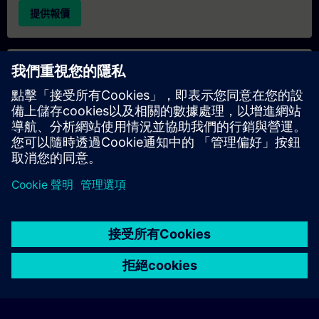
提供報價
專屬培訓諮詢
若您需要針對專屬培訓課程（無論是現場、線上或於我們的
SITRAIN 培訓中心舉辦）索取報價，請填寫下方的諮詢表單。此
類請求適合較大規模的團體（6 人以上）。提供您的聯絡資料及
培訓需求後，我們將向您發送報價單。
索取專屬報價
© Siemens AG 2026
home
group_work
explore
timeline
more_horiz
Corporate Information
Cookie Notice
使用條款& 隱私權政策
首頁
頻道
目錄
學習路徑
更多
聯絡