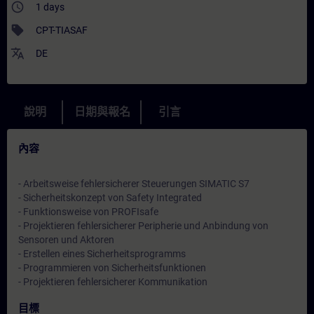
access_time
1 days
sell
CPT-TIASAF
translate
DE
說明
日期與報名
引言
內容
- Arbeitsweise fehlersicherer Steuerungen SIMATIC S7
- Sicherheitskonzept von Safety Integrated
- Funktionsweise von PROFIsafe
- Projektieren fehlersicherer Peripherie und Anbindung von
Sensoren und Aktoren
- Erstellen eines Sicherheitsprogramms
- Programmieren von Sicherheitsfunktionen
- Projektieren fehlersicherer Kommunikation
目標