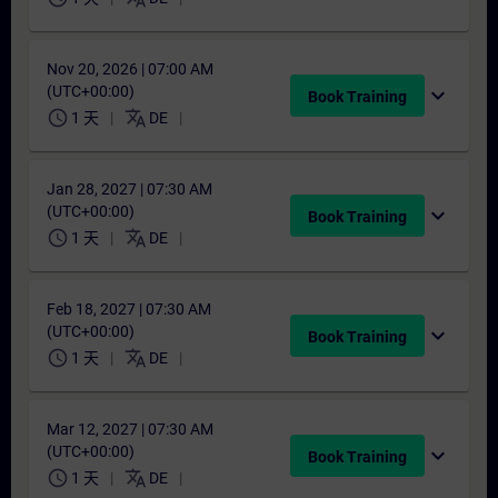
Nov 20, 2026 | 07:00 AM
(UTC+00:00)
expand_more
Book Training
schedule
translate
1 天
DE
Jan 28, 2027 | 07:30 AM
(UTC+00:00)
expand_more
Book Training
schedule
translate
1 天
DE
Feb 18, 2027 | 07:30 AM
(UTC+00:00)
expand_more
Book Training
schedule
translate
1 天
DE
Mar 12, 2027 | 07:30 AM
(UTC+00:00)
expand_more
Book Training
schedule
translate
1 天
DE