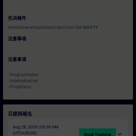
-
先決條件
Kenntnisse entsprechend dem Kurs
TIA-SAFETY
注意事項
-
注意事項
- Programmierer
- Inbetriebsetzer
- Projektierer
日期與報名
Aug 28, 2026 | 06:30 AM
(UTC+00:00)
expand_more
Book Training