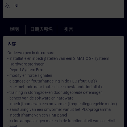
translate
NL
說明
日期與報名
引言
內容
Onderwerpen in de cursus:
- installatie en inbedrijfstellen van een SIMATIC S7 systeem
- Hardware storingen
- Report System Error
- modify en force signalen
- diagnose en foutafhandeling in de PLC (fout-OB's)
- zoekmethode naar fouten in een bestaande installatie
- training in storingzoeken door uitgebreide oefeningen
- beheer van de software en hardware
- inbedrijfname van een omvormer (frequentiegeregelde motor)
- aansturing van een omvormer vanuit het PLC-programma
- inbedrijfname van een HMI-panel
- kleine aanpassingen maken in de functionaliteit van een HMI-
panel