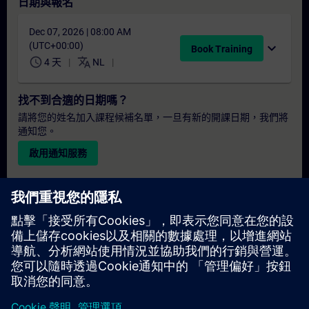
日期與報名
Dec 07, 2026 | 08:00 AM
(UTC+00:00)
expand_more
Book Training
schedule
translate
4 天
NL
找不到合適的日期嗎？
請將您的姓名加入課程候補名單，一旦有新的開課日期，我們將
通知您。
啟用通知服務
個人化報價
若您需要此培訓課程的標準報價單（例如供採購部門使用），請
點擊下方連結。您需先提供一些個人資料，之後我們將透過電子
郵件寄送報價單給您。
提供報價