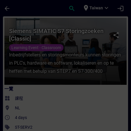
頁面已載入
跳至主要內容
place
expand_more
arrow_back
search
login
Taiwan
課程 - Siemens SIMATIC S7 Storingzoeke
Siemens SIMATIC S7 Storingzoeken
share
[Classic]
Learning Event - Classroom
Inbedrijfstellers en storingsmonteurs kunnen storingen
in PLC's, hardware en software, lokaliseren en op te
heffen met behulp van STEP7 en S7-300/400
一覽
widgets
課程
where_to_vote
NL
access_time
4 days
sell
ST-SERV2