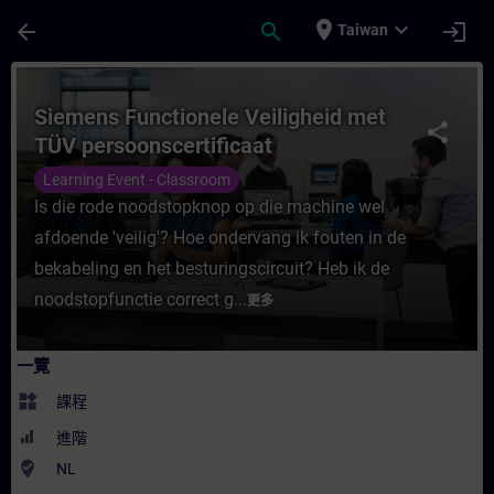
頁面已載入
跳至主要內容
place
expand_more
arrow_back
search
login
Taiwan
課程 - Siemens Functionele Veiligheid m
Siemens Functionele Veiligheid met
share
TÜV persoonscertificaat
Learning Event - Classroom
Is die rode noodstopknop op die machine wel
afdoende 'veilig'? Hoe ondervang ik fouten in de
bekabeling en het besturingscircuit? Heb ik de
noodstopfunctie correct g...
更多
一覽
widgets
課程
進階
where_to_vote
NL