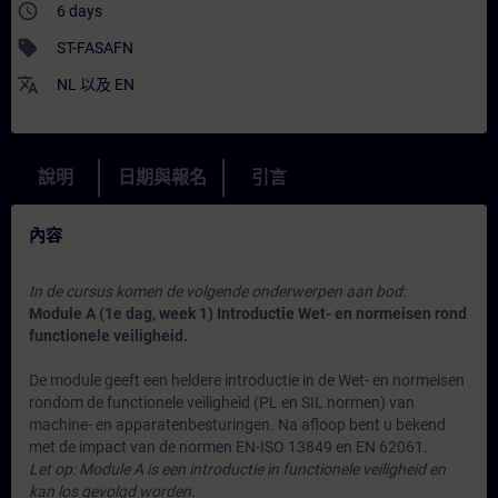
access_time
6 days
sell
ST-FASAFN
translate
NL
以及
EN
說明
日期與報名
引言
內容
In de cursus komen de volgende onderwerpen aan bod:
Module A (1e dag, week 1) Introductie Wet- en normeisen rond
functionele veiligheid.
De module geeft een heldere introductie in de Wet- en normeisen
rondom de functionele veiligheid (PL en SIL normen) van
machine- en apparatenbesturingen. Na afloop bent u bekend
met de impact van de normen EN-ISO 13849 en EN 62061.
Let op: Module A is een introductie in functionele veiligheid en
kan los gevolgd worden.