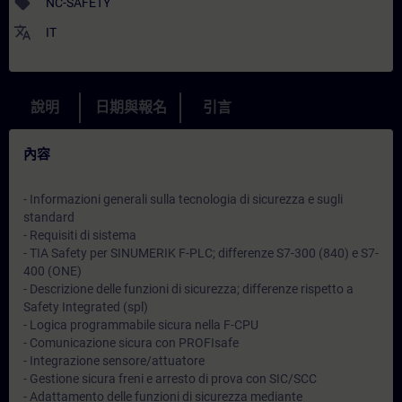
sell
NC-SAFETY
translate
IT
說明
日期與報名
引言
內容
- Informazioni generali sulla tecnologia di sicurezza e sugli
standard
- Requisiti di sistema
- TIA Safety per SINUMERIK F-PLC; differenze S7-300 (840) e S7-
400 (ONE)
- Descrizione delle funzioni di sicurezza; differenze rispetto a
Safety Integrated (spl)
- Logica programmabile sicura nella F-CPU
- Comunicazione sicura con PROFIsafe
- Integrazione sensore/attuatore
- Gestione sicura freni e arresto di prova con SIC/SCC
- Adattamento delle funzioni di sicurezza mediante