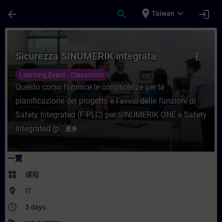
頁面已載入
跳至主要內容
place
expand_more
arrow_back
search
login
Taiwan
課程 - Sicurezza SINUMERIK integrata 
Sicurezza SINUMERIK integrata
more_vert
Learning Event - Classroom
Questo corso fornisce le conoscenze per la
pianificazione del progetto e l'avvio delle funzioni di
Safety Integrated (F-PLC) per SINUMERIK ONE e Safety
Integrated (p...
更多
一覽
widgets
課程
where_to_vote
IT
access_time
5 days