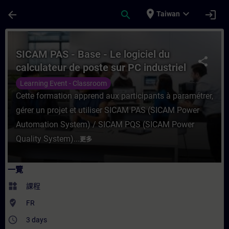
頁面已載入
跳至主要內容
place
expand_more
arrow_back
search
login
Taiwan
課程 - SICAM PAS - Base - Le logiciel du 
SICAM PAS - Base - Le logiciel du
share
calculateur de poste sur PC industriel
Learning Event - Classroom
Cette formation apprend aux participants à paramétrer,
gérer un projet et utiliser SICAM PAS (SICAM Power
Automation System) / SICAM PQS (SICAM Power
Quality System)...
更多
一覽
widgets
課程
where_to_vote
FR
access_time
3 days