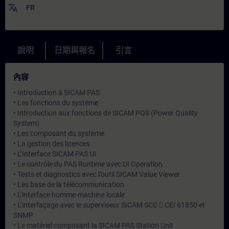
translate
FR
說明
日期與報名
引言
內容
• Introduction à SICAM PAS
• Les fonctions du système
• Introduction aux fonctions de SICAM PQS (Power Quality
System)
• Les composant du système
• La gestion des licences
• L’Interface SICAM PAS UI
• Le contrôle du PAS Runtime avec UI Operation
• Tests et diagnostics avec l’outil SICAM Value Viewer
• Les base de la télécommunication
• L’interface homme-machine locale
• L’interfaçage avec le superviseur SICAM SCC  CEI 61850 et
SNMP
• Le matériel composant la SICAM PAS Station Unit