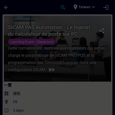
頁面已載入
跳至主要內容
place
expand_more
arrow_back
search
login
Taiwan
課程 - SICAM PAS Automation - Le logicie
SICAM PAS Automation - Le logiciel
share
du calculateur de poste sur PC
industriel
Learning Event - Classroom
Cette formation est destinée aux ingénieurs qui ont en
charge le paramétrage de SICAM PAS/PQS et la
programmation des fonctions logiques dans une
configuration SICAM...
更多
一覽
widgets
課程
where_to_vote
FR
access_time
3 days