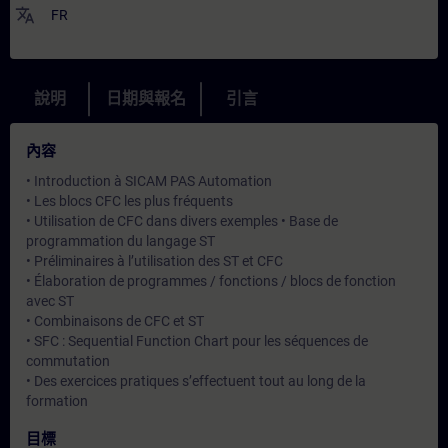
translate
FR
說明
日期與報名
引言
內容
• Introduction à SICAM PAS Automation
• Les blocs CFC les plus fréquents
• Utilisation de CFC dans divers exemples • Base de
programmation du langage ST
• Préliminaires à l’utilisation des ST et CFC
• Élaboration de programmes / fonctions / blocs de fonction
avec ST
• Combinaisons de CFC et ST
• SFC : Sequential Function Chart pour les séquences de
commutation
• Des exercices pratiques s’effectuent tout au long de la
formation
目標