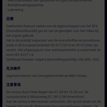
- Werkzaamheden aan geopende SF6 gas compartimenten
- Bedrijfsvoeringaspecten
- Lekmeting
目標
Deelnemers bewust maken van de eigenschappen van het SF6
[Zwavelhexafluoride] gas en van de gevolgen voor het milieu bij
het onjuist gebruik.
Het in de praktijk toepassen van de voorschriften en procedures
zoals in de Europese besluiten EU 517/2014 en 2015/2066 zijn
vereist. Het uitgangspunt voor werkzaamheden is ondermeer de
norm IEC 62271/4.
Certificaat behalen volgens Beoordelingsrichtlijn 200 (BRL 200)
先決條件
Algemene kennis van (energie)techniek op MBO niveau.
注意事項
De cursus duurt twee dagen van 07.45 tot 16.00 uur. De
cursuslocatie is Siliciumweg 97, 3812 SW Amersfoort.
Aan de cursus is een examen verbonden, dat op het einde van de
tweede dag wordt afgenomen door examenbureau Bepect. De