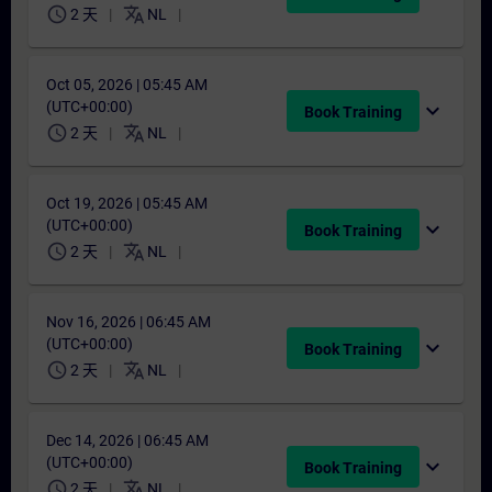
schedule
translate
2 天
NL
Oct 05, 2026 | 05:45 AM
(UTC+00:00)
expand_more
Book Training
schedule
translate
2 天
NL
Oct 19, 2026 | 05:45 AM
(UTC+00:00)
expand_more
Book Training
schedule
translate
2 天
NL
Nov 16, 2026 | 06:45 AM
(UTC+00:00)
expand_more
Book Training
schedule
translate
2 天
NL
Dec 14, 2026 | 06:45 AM
(UTC+00:00)
expand_more
Book Training
schedule
translate
2 天
NL