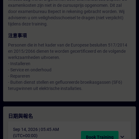
examenkosten zijn niet in de cursusprijs opgenomen. Dit zal
door examenbureau Bepect in rekening gebracht worden. Wij
adviseren u om veiligheidsschoeisel te dragen (niet verplicht)
tijdens deze training.
注意事項
Personen die in het kader van de Europese besluiten 517/2014
en 2015/2066 dienen te worden gecertificeerd en de volgende
werkzaamheden uitvoeren.
- Installeren
- Service en onderhoud
- Repareren
- Buiten dienst stellen en gefluoreerde broeikasgassen (SF6)
terugwinnen uit elektrische installaties.
日期與報名
Sep 14, 2026 | 05:45 AM
(UTC+00:00)
expand_more
Book Training