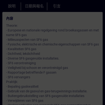
說明
日期與報名
引言
內容
Theorie:
- Europese en nationale regelgeving rond broeikasgassen en met
name SF6 gas
- Milieuaspecten van SF6 gas
- Fysische, elektrische en chemische eigenschappen van SF6 gas
- Kwaliteiten SF6 gas
- Dichtheid, lekdichtheid
- Diverse SF6 gasgevulde installaties.
- SF6 verontreiniging
- Veiligheid bij schoon en verontreiniigd gas
- Rapportage betreffende F gassen
- SF6 vervangers
Praktijk:
- Bepaling gaskwaliteit
- Gebruik van de gasvul en gas-terugwinnings installatie.
- Buitengebruikstelling van SF6 gasgevulde installaties
- Verwijderen van SF6 gas