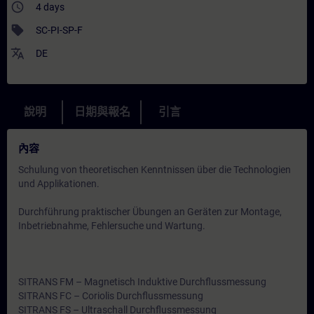
access_time
4 days
sell
SC-PI-SP-F
translate
DE
說明
日期與報名
引言
內容
Schulung von theoretischen Kenntnissen über die Technologien
und Applikationen.
Durchführung praktischer Übungen an Geräten zur Montage,
Inbetriebnahme, Fehlersuche und Wartung.
SITRANS FM – Magnetisch Induktive Durchflussmessung
SITRANS FC – Coriolis Durchflussmessung
SITRANS FS – Ultraschall Durchflussmessung