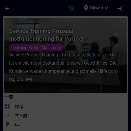
頁面已載入
跳至主要內容
place
expand_more
arrow_back
search
login
Taiwan
課程 - Service Training Prozess Instrume
Service Training Prozess
more_vert
Instrumentierung für Partner -
Durchfluss
Learning Event - Classroom
Service Partner Training - Durchfluss. Service vor Ort
ist ein wichtiger Bestandteil unseres Geschäftes. Die
Kunden erwarten kompetente und schnelle Hilfe von
region...
更多
一覽
widgets
課程
基本版
where_to_vote
DE