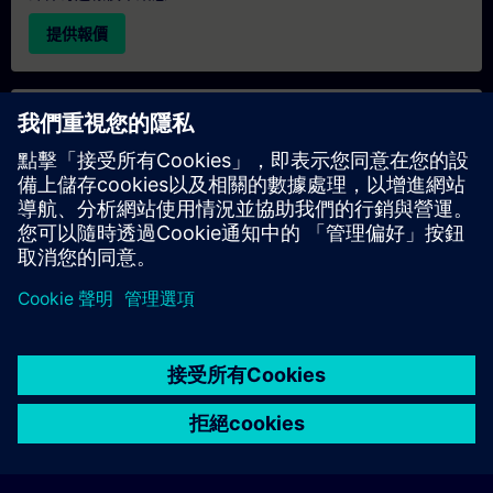
提供報價
專屬培訓諮詢
若您需要針對專屬培訓課程（無論是現場、線上或於我們的
SITRAIN 培訓中心舉辦）索取報價，請填寫下方的諮詢表單。此
類請求適合較大規模的團體（6 人以上）。提供您的聯絡資料及
培訓需求後，我們將向您發送報價單。
索取專屬報價
© Siemens AG 2026
home
group_work
explore
timeline
more_horiz
Corporate Information
Cookie Notice
使用條款& 隱私權政策
首頁
頻道
目錄
學習路徑
更多
聯絡