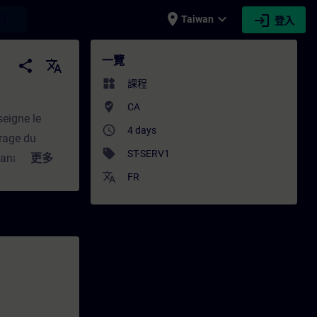
place
expand_more
login
earch
Taiwan
登入
- 培訓 - 專業發展 | SITRAIN
一覽
share
translate
widgets
課程
where_to_vote
CA
seigne le
access_time
4 days
trage du
sell
ST-SERV1
Manager) et
更多
translate
ntaires sur
FR
aussi
d’usine
ence pratique
composé d’un
ET200S, d’un
pants
t une