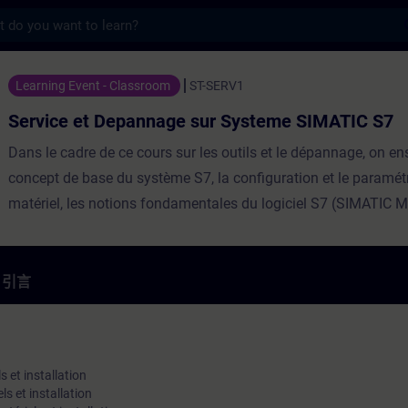
s
epannage sur Systeme SIMATIC S7 - 培訓 
Learning Event - Classroom
ST-SERV1
Service et Depannage sur Systeme SIMATIC S7
Dans le cadre de ce cours sur les outils et le dépannage, on en
concept de base du système S7, la configuration et le paramé
matériel, les notions fondamentales du logiciel S7 (SIMATIC 
les principes de base de la programmation. Des notions éléme
l’interface homme-machine (IHM) et sur PROFIBUS DP seront 
incluses.De nombreux exercices pratiques utilisant un modèle 
引言
d’automatisation totalement intégrée (TIA) renforcent l’expéri
et les connaissances théoriques. Le modèle d’usine TIA sera 
système d’automatisation S7-300, d’un système d’E/S réparti 
 et installation
écran tactile SIMATIC et d’un modèle de convoyeur.Les partici
s et installation
découvriront et apprendront les concepts de TIA et obtiendron