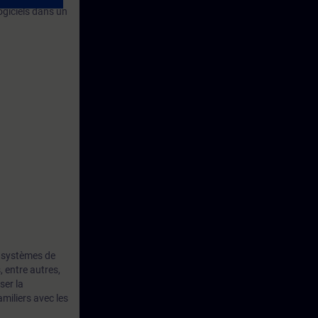
ogiciels dans un
s systèmes de
 entre autres,
ser la
amiliers avec les