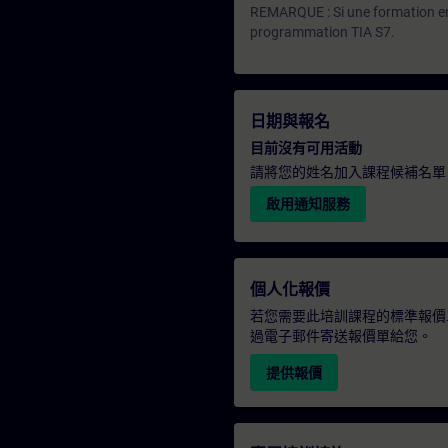
REMARQUE : Si une formation en 
programmation TIA S7.
日期與報名
目前沒有可用活動
請將您的姓名加入課程候補名單
啟用通知服務
個人化報價
若您需要此培訓課程的標準報價
過電子郵件寄送報價單給您。
提供報價