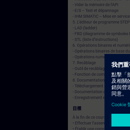
- Vider la mémoire de l’API
- E/S – Test et dépannage
- IHM SIMATIC – Mise en servic
5. L’éditeur de programme STE
- LAD (ladder)
- FBD (diagramme de symboles f
- STL (liste d’instructions)
6. Opérations binaires et numér
- Opérations binaires de base 
- Opérations numériques de ba
7. Recâblage
- Outil de recâblage
- Fonction de comparaison de b
8. Documentation et enregistr
- Téléchargement de programmes 
- Documentation d’un bloc
- Enregistrement et récupératio
目標
À la fin de ce cours, le participan
• Effectuer l’assemblage matériel 
• Établir une communication API