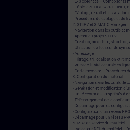
- E/S éloignées – Composants mat
- Câble PROFIBUS/PROFINET, as
- Câblage, retrait et installatio
- Procédures de câblage et de f
2. STEP7 et SIMATIC Manager
- Navigation dans les outils e
- Aperçu du projet STEP7
- Création, ouverture, structure,
- Utilisation de l’éditeur de symb
- Adressage
- Filtrage, tri, localisation et 
- Vues de l’unité centrale en ligne
- Carte mémoire – Procédures d
3. Configuration du matériel
- Navigation dans les outils de c
- Génération et modification d’u
- Unité centrale – Propriétés d’ob
- Téléchargement de la configura
- Dépannage pour les configurat
- Configuration d’un réseau PR
- Dépannage pour un réseau P
4. Mise en service du matériel
- Indicateur DEL du matériel – 