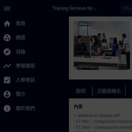
頁面已載入
跳至主要內容
menu
Training Services for Digital Industries
課程 - Service et D
home
首頁
group_work
頻道
explore
目錄
timeline
學習路徑
assignment_turned_in
入學考試
說明
日期與報名
account_circle
簡介
內容
info
關於我們
1. Matériel et câblage API
- S7-300 – Composants matériels
- ET 200s – Composants matériel