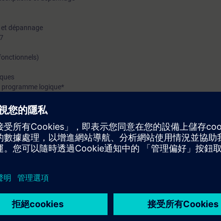
e et dépannage
P7
onctionnels)
iques
du programme logique*
se du programme logique
loc S7
ement d’un programme
à partir d’une unité centrale
n d’une configuration de programme et de matériel
t devrait être en mesure de faire ce qui suit :
de base, le câblage, le filage et les tests.
 avec de multiples technologies.