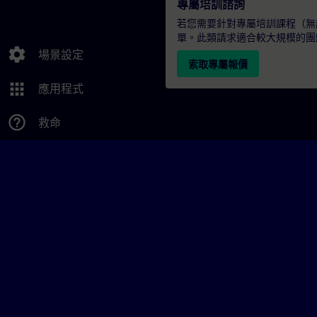
專屬培訓諮詢
若您需要針對專屬培訓課程（無論
單。此類請求適合較大規模的團
settings
場景設定
索取專屬報價
apps
應用程式
help_outline
救命