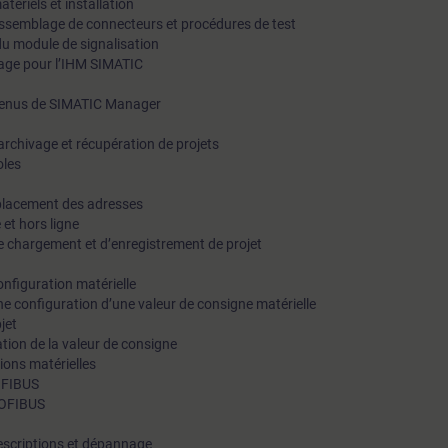
ériels et installation
semblage de connecteurs et procédures de test
compréhension de la relation entre les principaux composants
n du module de signalisation
l’automatisation industrielle. Une fois le cours terminé, les par
ilage pour l’IHM SIMATIC
pourront utiliser les outils et techniques STEP7 afin de bien re
t menus de SIMATIC Manager
diagnostiquer et corriger les défaillances des systèmes de c
ainsi réduire les temps d’arrêt dispendieux.Présenté en module
 archivage et récupération de projets
oles
est entièrement personnalisable pour les personnes intéressées
formation sur place. Les sujets sont conçus pour être adaptés 
remplacement des adresses
répondre aux besoins précis de l’usine. Les participants qui on
 et hors ligne
e chargement et d’enregistrement de projet
compétences supplémentaires en matière de maintien du sys
inclure des modifications de programme de base et des diagno
onfiguration matérielle
ne configuration d’une valeur de consigne matérielle
avancés des systèmes devraient envisager de suivre le cours 2 
jet
du système S7 et le dépannage. Veuillez visiter notre site Web
tion de la valeur de consigne
davantage d’information.
ions matérielles
OFIBUS
ROFIBUS
Descriptions et dépannage