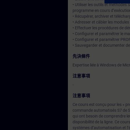
• Utiliser les outils et méthode
programme en cours d’exécutio
• Récupérer, archiver et téléch
• Adresser et câbler les modules 
• Effectuer les procédures de dé
• Configurer et paramétrer le maté
• Configurer et paramétrer PR
• Sauvegarder et documenter d
先決條件
Expertise liée à Windows de Mic
注意事項
-
注意事項
Ce cours est conçu pour les « pr
commande automatisés S7 de Siem
qui ont besoin de comprendre l
disponibilité de la ligne. Ce cou
systèmes d’automatisation et l’é