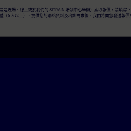
是現場、線上或於我們的 SITRAIN 培訓中心舉辦）索取報價，請填寫
體（6 人以上）。提供您的聯絡資料及培訓需求後，我們將向您發送報價