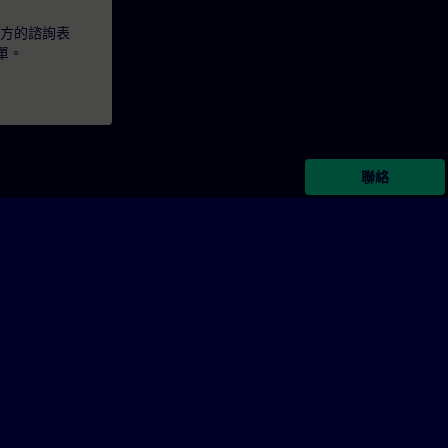
下方的諮詢表
單。
聯絡