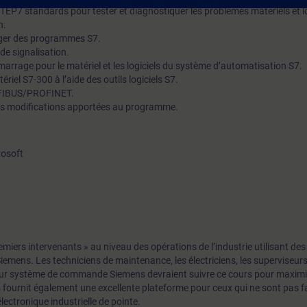
s STEP7 standards pour tester et diagnostiquer les problèmes matériels et l
n.
arger des programmes S7.
de signalisation.
marrage pour le matériel et les logiciels du système d’automatisation S7.
riel S7-300 à l’aide des outils logiciels S7.
OFIBUS/PROFINET.
es modifications apportées au programme.
rosoft
emiers intervenants » au niveau des opérations de l’industrie utilisant de
ens. Les techniciens de maintenance, les électriciens, les superviseurs,
eur système de commande Siemens devraient suivre ce cours pour maximi
rs fournit également une excellente plateforme pour ceux qui ne sont pas f
lectronique industrielle de pointe.