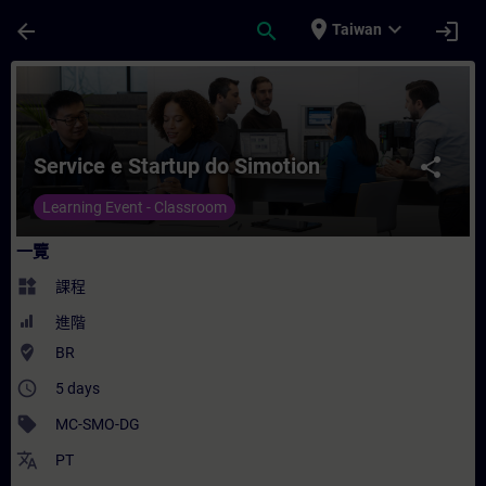
頁面已載入
跳至主要內容
place
expand_more
arrow_back
search
login
Taiwan
課程 - Service e Startup do Simotion -
Service e Startup do Simotion
share
Learning Event - Classroom
一覽
widgets
課程
進階
where_to_vote
BR
access_time
5 days
sell
MC-SMO-DG
translate
PT