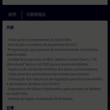
說明
日期與報名
內容
- Visão geral e componentes do SIMOTION;
- Introdução no sistema de engenharia SCOUT;
- Programação para pessoal de service baseado em funções
selecionadas;
- Análise de programas de MCC (Motion Control Chart) -/ ST
(Structured Text) e LAD/FBD para procura de defeitos;
- Aspectos de service da interface dos eixos e acionamentos;
- Visão geral dos parâmetros importantes para service;
- Otimização das estruturas de regulação para Posicionamento
e sincronismo de eixos com SCOUT;
- Diagnóstico de falhas e ferramentas para procura de defeitos
no SIMOTION;
- Backup de dados, atualização de firmware.
目標