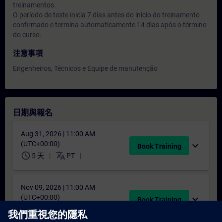
treinamentos.
O período de teste inicia 7 dias antes do inicio do treinamento
confirmado e termina automaticamente 14 dias após o término
do curso.
注意事項
Engenheiros, Técnicos e Equipe de manutenção
日期與報名
Aug 31, 2026 | 11:00 AM
(UTC+00:00)
expand_more
Book Training
schedule
translate
5 天
PT
Nov 09, 2026 | 11:00 AM
(UTC+00:00)
expand_more
Book Training
schedule
translate
5 天
PT