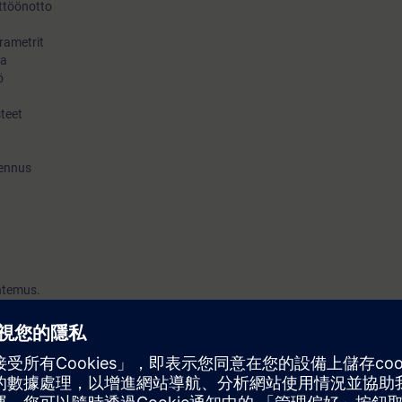
yttöönotto
rametrit
ka
ö
steet
lennus
ntemus.
 jaetaan sähköisessä muodossa (pdf). Osallistuja voi tilata tulostetun m