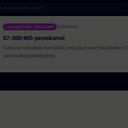
s
eruskurssi - 培訓 - 培訓 - 專業發展 | SITRAI
Learning Event - Classroom
ST-PERUS
S7-300/400-peruskurssi
Kurssi on tarkoitettu henkilöille, jotka tavitsevat perustiedot 
automaatiojärjestelmästä.