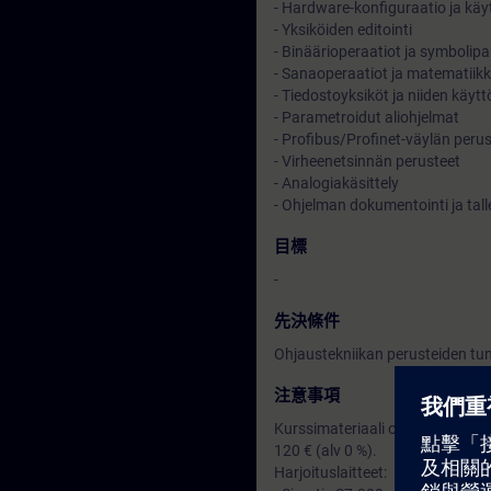
- Hardware-konfiguraatio ja kä
- Yksiköiden editointi
- Binäärioperaatiot ja symbolipa
- Sanaoperaatiot ja matematiik
- Tiedostoyksiköt ja niiden käytt
- Parametroidut aliohjelmat
- Profibus/Profinet-väylän peru
- Virheenetsinnän perusteet
- Analogiakäsittely
- Ohjelman dokumentointi ja tal
目標
-
先決條件
Ohjaustekniikan perusteiden tu
注意事項
Kurssimateriaali on suomeksi ja
120 € (alv 0 %).
Harjoituslaitteet: