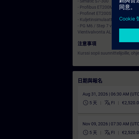
- Simatic S7-300
- Profibus ET200M
- Profinet ET200S
- Kuljetinsimulaattori
- PG M6 / Step 7 v5.x
Vientivalvonta AL :N / ECCN: N
注意事項
Kurssi sopii suunnittelijoille, oh
日期與報名
Aug 31, 2026 | 06:30 AM (UT
schedule
translate
5 天
FI
€2,520.
Nov 09, 2026 | 07:30 AM (UT
schedule
translate
5 天
FI
€2,520.