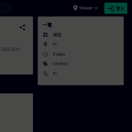
place
expand_more
login
earch
Taiwan
登入
N
一覽
share
widgets
課程
where_to_vote
FI
S7-300/400-
access_time
5 days
sell
ST-PRO1
translate
FI