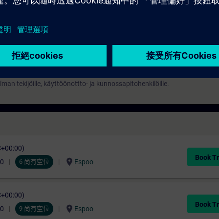
jelman tekijöille, käyttöönottto- ja kunnossapitohenkilöille.
C+00:00)
Book Tr
location_on
00
6 尚有空位
Espoo
C+00:00)
Book Tr
location_on
00
9 尚有空位
Espoo