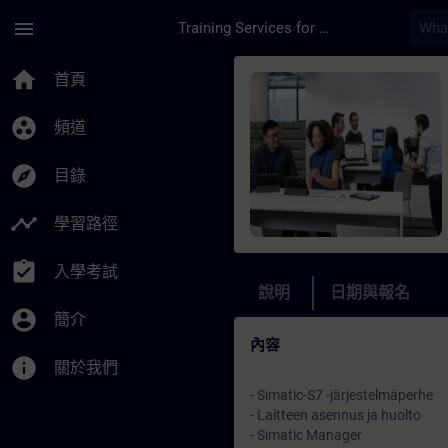
頁面已載入
跳至主要內容
menu
Training Services for Digital Industries
課程 - S7-300/400-p
home
首頁
group_work
頻道
explore
目錄
timeline
學習路徑
assignment_turned_in
入學考試
說明
日期與報名
account_circle
簡介
內容
info
關於我們
- Simatic-S7 -järjestelmäperhe
- Laitteen asennus ja huolto
- Simatic Manager