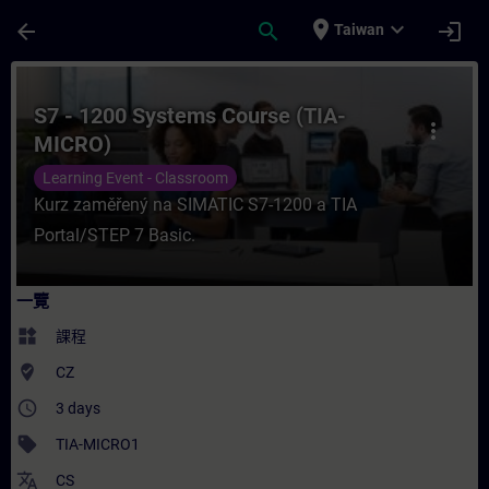
頁面已載入
跳至主要內容
place
expand_more
arrow_back
search
login
Taiwan
課程 - S7 - 1200 Systems Course (TIA-M
S7 - 1200 Systems Course (TIA-
more_vert
MICRO)
Learning Event - Classroom
Kurz zaměřený na SIMATIC S7-1200 a TIA
Portal/STEP 7 Basic.
一覽
widgets
課程
where_to_vote
CZ
access_time
3 days
sell
TIA-MICRO1
translate
CS