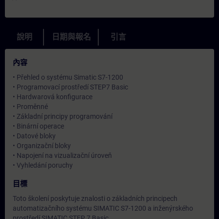
說明
日期與報名
引言
內容
• Přehled o systému Simatic S7-1200
• Programovací prostředí STEP7 Basic
• Hardwarová konfigurace
• Proměnné
• Základní principy programování
• Binární operace
• Datové bloky
• Organizační bloky
• Napojení na vizualizační úroveň
• Vyhledání poruchy
目標
Toto školení poskytuje znalosti o základních principech
automatizačního systému SIMATIC S7-1200 a inženýrského
prostředí SIMATIC STEP 7 Basic.