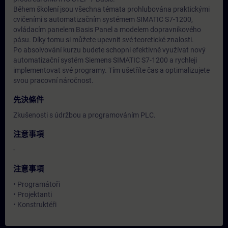
Během školení jsou všechna témata prohlubována praktickými
cvičeními s automatizačním systémem SIMATIC S7-1200,
ovládacím panelem Basis Panel a modelem dopravníkového
pásu. Díky tomu si můžete upevnit své teoretické znalosti.
Po absolvování kurzu budete schopni efektivně využívat nový
automatizační systém Siemens SIMATIC S7-1200 a rychleji
implementovat své programy. Tím ušetříte čas a optimalizujete
svou pracovní náročnost.
先決條件
Zkušenosti s údržbou a programováním PLC.
注意事項
-
注意事項
• Programátoři
• Projektanti
• Konstruktéři