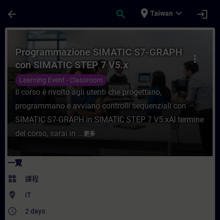
頁面已載入
跳至主要內容
place
expand_more
arrow_back
search
login
Taiwan
課程 - Programmazione SIMATIC S7-GRAP
Programmazione SIMATIC S7-GRAPH
more_vert
con SIMATIC STEP 7 V5.x
Learning Event - Classroom
Il corso è rivolto agli utenti che progettano,
programmano e avviano controlli sequenziali con
SIMATIC S7-GRAPH in SIMATIC STEP 7 V5.xAl termine
del corso, sarai in ...
更多
一覽
widgets
課程
where_to_vote
IT
access_time
2 days