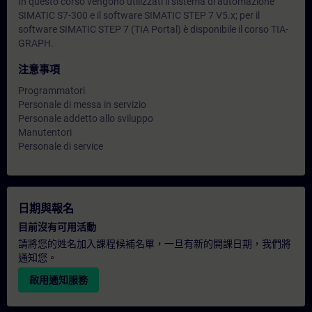
In questo corso vengono utilizzati il sistema di automazione
SIMATIC S7-300 e il software SIMATIC STEP 7 V5.x; per il
software SIMATIC STEP 7 (TIA Portal) è disponibile il corso TIA-
GRAPH.
注意事項
Programmatori
Personale di messa in servizio
Personale addetto allo sviluppo
Manutentori
Personale di service
日期與報名
目前沒有可用活動
請將您的姓名加入課程候補名單，一旦有新的開課日期，我們將
通知您。
啟用通知服務