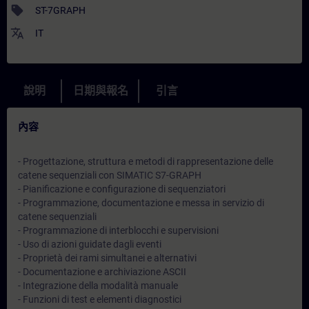
sell
ST-7GRAPH
translate
IT
說明
日期與報名
引言
內容
- Progettazione, struttura e metodi di rappresentazione delle
catene sequenziali con SIMATIC S7-GRAPH
- Pianificazione e configurazione di sequenziatori
- Programmazione, documentazione e messa in servizio di
catene sequenziali
- Programmazione di interblocchi e supervisioni
- Uso di azioni guidate dagli eventi
- Proprietà dei rami simultanei e alternativi
- Documentazione e archiviazione ASCII
- Integrazione della modalità manuale
- Funzioni di test e elementi diagnostici