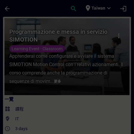
頁面已載入
跳至主要內容
place
expand_more
arrow_back
search
login
Taiwan
課程 - Programmazione e messa in serv
Programmazione e messa in servizio
more_vert
SIMOTION
Learning Event - Classroom
Apprenderai come configurare e avviare il sistema
SIMOTION Motion Control con i relativi azionamenti. Il
corso comprende anche la programmazione di
sequenze di movim...
更多
一覽
widgets
課程
where_to_vote
IT
access_time
3 days