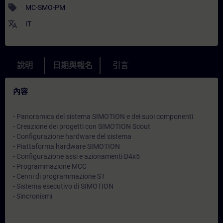
sell
MC-SMO-PM
translate
IT
說明
日期與報名
引言
內容
- Panoramica del sistema SIMOTION e dei suoi componenti
- Creazione dei progetti con SIMOTION Scout
- Configurazione hardware del sistema
- Piattaforma hardware SIMOTION
- Configurazione assi e azionamenti D4x5
- Programmazione MCC
- Cenni di programmazione ST
- Sistema esecutivo di SIMOTION
- Sincronismi