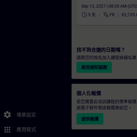
Sep 13, 2027 | 08:30 AM (UT
schedule
translate
5 天
FR
€2,735.
找不到合適的日期嗎？
請將您的姓名加入課程候補名單
啟用通知服務
個人化報價
若您需要此培訓課程的標準報價
過電子郵件寄送報價單給您。
settings
場景設定
提供報價
apps
應用程式