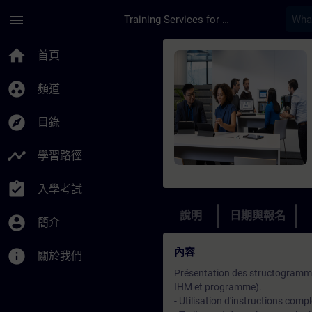
頁面已載入
跳至主要內容
menu
Training Services for Digital Industries
課程 - Programmatio
home
首頁
group_work
頻道
explore
目錄
timeline
學習路徑
assignment_turned_in
入學考試
說明
日期與報名
account_circle
簡介
內容
info
關於我們
Présentation des structogrammes
IHM et programme).
- Utilisation d'instructions comp