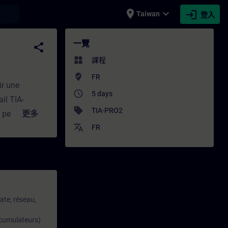
place
expand_more
login
earch
Taiwan
登入
 - 專業發展 | SITRAIN
一覽
share
widgets
課程
where_to_vote
FR
ir une
access_time
5 days
il TIA-
sell
TIA-PRO2
e permet
更多
translate
e en LIST et
FR
e, 60%
ble CPF ⓘ Non
s
ate, réseau,
accumulateurs)