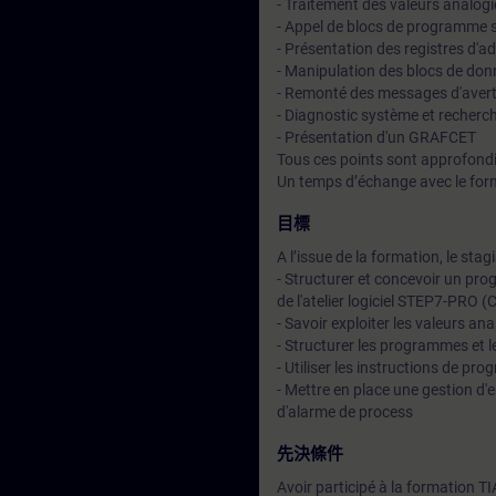
- Traitement des valeurs analog
- Appel de blocs de programme s
- Présentation des registres d'a
- Manipulation des blocs de don
- Remonté des messages d'averti
- Diagnostic système et recherch
- Présentation d'un GRAFCET
Tous ces points sont approfondi
Un temps d’échange avec le for
目標
A l’issue de la formation, le stag
- Structurer et concevoir un pr
de l'atelier logiciel STEP7-PRO 
- Savoir exploiter les valeurs an
- Structurer les programmes et l
- Utiliser les instructions de 
- Mettre en place une gestion d'
d'alarme de process
先決條件
Avoir participé à la formation T