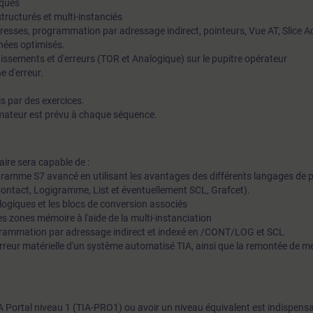
iques
tructurés et multi-instanciés
dresses, programmation par adressage indirect, pointeurs, Vue AT, Slice A
nées optimisés.
ssements et d'erreurs (TOR et Analogique) sur le pupitre opérateur
e d'erreur.
s par des exercices.
mateur est prévu à chaque séquence.
iaire sera capable de :
ogramme S7 avancé en utilisant les avantages des différents langages d
(Contact, Logigramme, List et éventuellement SCL, Grafcet).
alogiques et les blocs de conversion associés
es zones mémoire à l'aide de la multi-instanciation
programmation par adressage indirect et indexé en /CONT/LOG et SCL
erreur matérielle d'un système automatisé TIA, ainsi que la remontée de 
IA Portal niveau 1 (TIA-PRO1) ou avoir un niveau équivalent est indispens