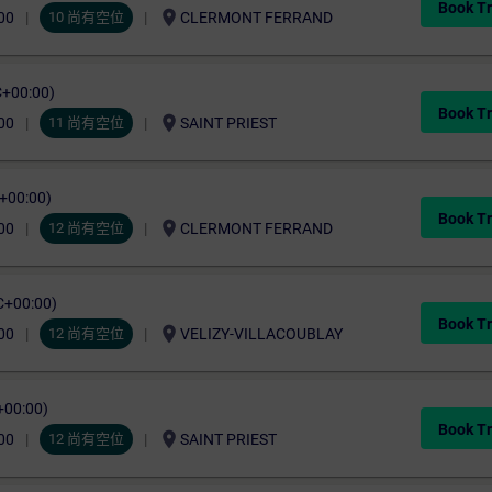
Book Tr
location_on
00
10 尚有空位
CLERMONT FERRAND
C+00:00)
Book Tr
location_on
00
11 尚有空位
SAINT PRIEST
C+00:00)
Book Tr
location_on
00
12 尚有空位
CLERMONT FERRAND
C+00:00)
Book Tr
location_on
00
12 尚有空位
VELIZY-VILLACOUBLAY
+00:00)
Book Tr
location_on
00
12 尚有空位
SAINT PRIEST