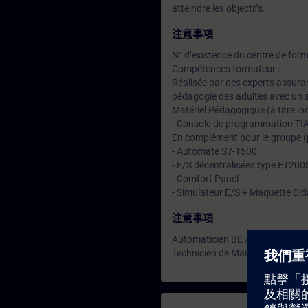
atteindre les objectifs.
注意事項
N° d’existence du centre de for
Compétences formateur :
Réalisée par des experts assuran
pédagogie des adultes avec un s
Matériel Pédagogique (à titre ind
- Console de programmation TI
En complément pour le groupe (
- Automate S7-1500
- E/S décentralisées type ET20
- Comfort Panel
- Simulateur E/S + Maquette Did
注意事項
Automaticien BE / Méthode
Technicien de Maintenance nive