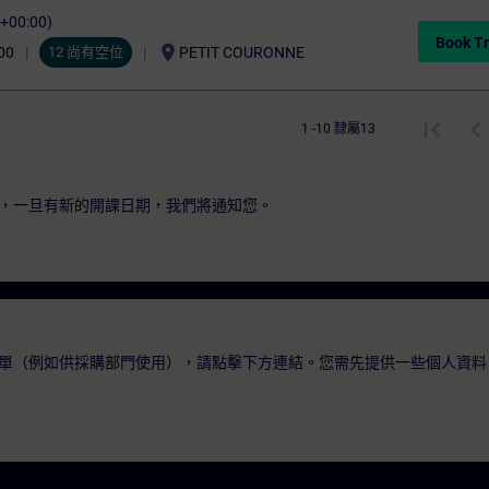
C+00:00)
Book Tr
location_on
00
12 尚有空位
PETIT COURONNE
1 -10 隸屬13
，一旦有新的開課日期，我們將通知您。
單（例如供採購部門使用），請點擊下方連結。您需先提供一些個人資料