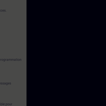
cces.
e programmation
messages
able pour