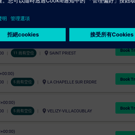
C+00:00)
Book Tr
location_on
00
2 尚有空位
SAINT PRIEST
C+00:00)
Book Tr
location_on
00
11 尚有空位
SAINT PRIEST
C+00:00)
Book Tr
location_on
00
5 尚有空位
LA CHAPELLE SUR ERDRE
C+00:00)
Book Tr
location_on
00
5 尚有空位
VELIZY-VILLACOUBLAY
C+00:00)