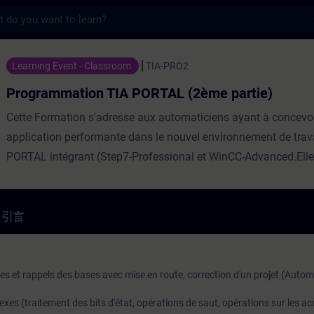
s
n TIA PORTAL (2ème partie) - 培訓 - 培訓
Learning Event - Classroom
TIA-PRO2
Programmation TIA PORTAL (2ème partie)
Cette Formation s'adresse aux automaticiens ayant à concevo
application performante dans le nouvel environnement de trava
PORTAL intégrant (Step7-Professional et WinCC-Advanced.Ell
d'acquérir les connaissances liées à la programmation avancé
en SCL(Structured Control Language). Répartition 40% Théori
Pratique Participants max 12 Evaluation des acquis Oui Eligi
引言
Certification Voir CPT-FAP Sitrain Call+ ⓘ Oui Test de prérequi
Connaissances programmation TIA-PORTAL
 et rappels des bases avec mise en route, correction d'un projet (Autom
lexes (traitement des bits d'état, opérations de saut, opérations sur les 