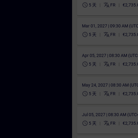
schedule
translate
5 天
FR
€2,735.
Mar 01, 2027 | 09:30 AM (UT
schedule
translate
5 天
FR
€2,735.
Apr 05, 2027 | 08:30 AM (UT
schedule
translate
5 天
FR
€2,735.
May 24, 2027 | 08:30 AM (UT
schedule
translate
5 天
FR
€2,735.
Jul 05, 2027 | 08:30 AM (UTC
schedule
translate
5 天
FR
€2,735.