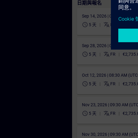
日期與報名
Sep 14, 2026 | 08:30 AM (UT
schedule
translate
5 天
FR
€2,735.
Sep 28, 2026 | 08:30 AM (UT
schedule
translate
5 天
FR
€2,735.
Oct 12, 2026 | 08:30 AM (UT
schedule
translate
5 天
FR
€2,735.
Nov 23, 2026 | 09:30 AM (UT
schedule
translate
5 天
FR
€2,735.
Nov 30, 2026 | 09:30 AM (UT