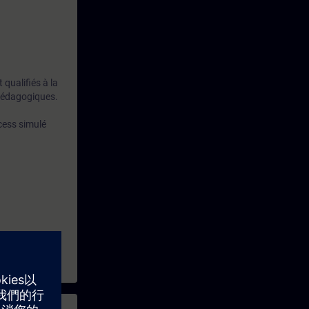
qualifiés à la
 pédagogiques.
ess simulé