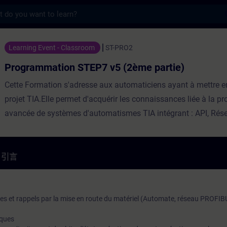
s
n STEP7 v5 (2ème partie) - 培訓 - 培訓 -
Learning Event - Classroom
ST-PRO2
Programmation STEP7 v5 (2ème partie)
Cette Formation s'adresse aux automaticiens ayant à mettre e
projet TIA.Elle permet d'acquérir les connaissances liée à la 
avancée de systèmes d'automatismes TIA intégrant : API, Rés
PROFIBUS/PROFINET, Pupitre Opérateur, périphéries décentral
ET200 et variateur MicroMaster MM4.Répartition60% Théorie,
PratiqueParticipants max12Evaluation des acquisOuiEligible 
引言
ⓘNonCertificationNonTest de prérequisConnaissances progr
STEP7 v5
s et rappels par la mise en route du matériel (Automate, réseau PROFIB
iques