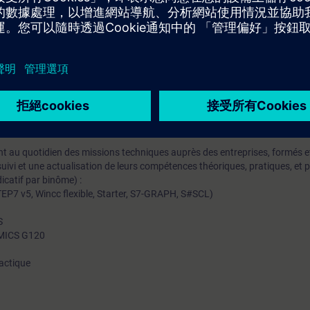
erreur matérielle d'un système automatisé TIA, ainsi que la remontée de 
le pour la communication entre une CPU S7 et un Micromaster.
T-PRO1 ou avoir un niveau équivalent est indispensable pour atteindre les o
mation SITRAIN : 11 93 00 205 93
t au quotidien des missions techniques auprès des entreprises, formés et 
uivi et une actualisation de leurs compétences théoriques, pratiques, et
icatif par binôme) :
EP7 v5, Wincc flexible, Starter, S7-GRAPH, S#SCL)
S
NAMICS G120
actique