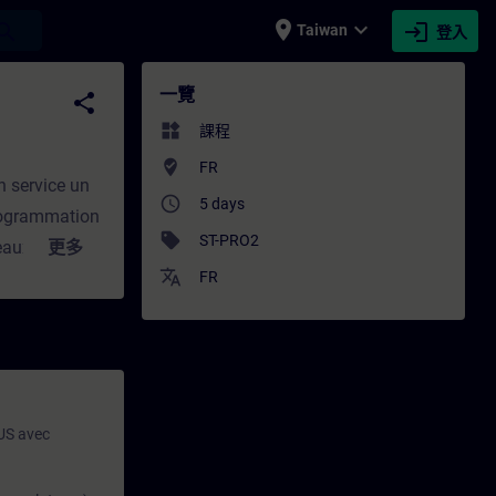
place
expand_more
login
earch
Taiwan
登入
 專業發展 | SITRAIN
一覽
share
widgets
課程
where_to_vote
FR
n service un
access_time
5 days
programmation
sell
ST-PRO2
eaux
更多
translate
isées type
FR
 40%
CPF
ammation
US avec