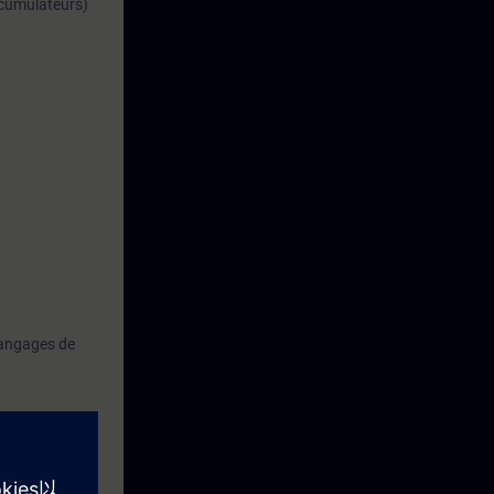
accumulateurs)
langages de
mètres