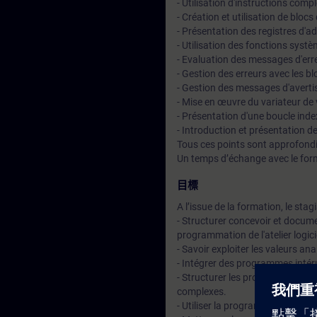
- Utilisation d'instructions comp
- Création et utilisation de blo
- Présentation des registres d'
- Utilisation des fonctions syst
- Evaluation des messages d'er
- Gestion des erreurs avec les b
- Gestion des messages d'avertis
- Mise en œuvre du variateur de 
- Présentation d'une boucle ind
- Introduction et présentation 
Tous ces points sont approfondi
Un temps d’échange avec le for
目標
A l’issue de la formation, le stag
- Structurer concevoir et docum
programmation de l'atelier logi
- Savoir exploiter les valeurs an
- Intégrer des programmes intéru
- Structurer les programmes et le
complexes.
- Utiliser la programmation par 