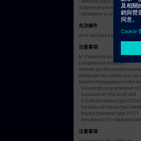
- Mettre en place une gestion d'
d'alarme de process.
- Développer un programme simp
先決條件
Avoir participé à la formation S
注意事項
N° d’existence du centre de for
Compétences formateur :
Réalisée par des experts assuran
pédagogie des adultes avec un s
Matériel Pédagogique (à titre ind
- Console de programmation (ST
- Automate S7-300 ou S7-400
- E/S décentralisées type ET200
- Variateur de vitesse type SI
- Pupitre Opérateur type TP277
- Simulateur E/S + Maquette Did
注意事項