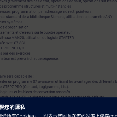
lexes (traitement des bits d'état, opérations de saut, opérations sur les 
cs de programme structurés et multi-instanciés
adresses, programmation par adressage indirect, pointeurs
èmes standard de la bibliothèque Siemens, utilisation du paramètre ANY
reurs systèmes
locs d'organisation
sements et d'erreurs sur le pupitre opérateur
vitesse MM420, utilisation du logiciel STARTER
exée avec S7-SCL
de PROFINET I/O
s par des exercices.
mateur est prévu à chaque séquence.
iaire sera capable de :
enter un programme S7 avancé en utilisant les avantages des différents 
ciel STEP7 PRO (Contact, Logigramme, List).
alogiques et les blocs de conversion associés
ptifs à l'aide d'OB d'alarmes cyclique, de processus et de défauts.
s zones mémoire à l'aide de la multi-instanciation et l'utilisation de para
adressage indirect et indexé