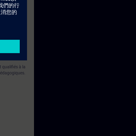
messages
bjectifs.
qualifiés à la
 pédagogiques.