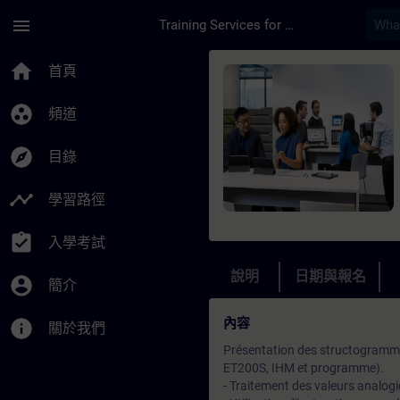
頁面已載入
跳至主要內容
menu
Training Services for Digital Industries
課程 - Programmatio
home
首頁
group_work
頻道
explore
目錄
timeline
學習路徑
assignment_turned_in
入學考試
說明
日期與報名
account_circle
簡介
內容
info
關於我們
Présentation des structogramme
ET200S, IHM et programme).
- Traitement des valeurs analog