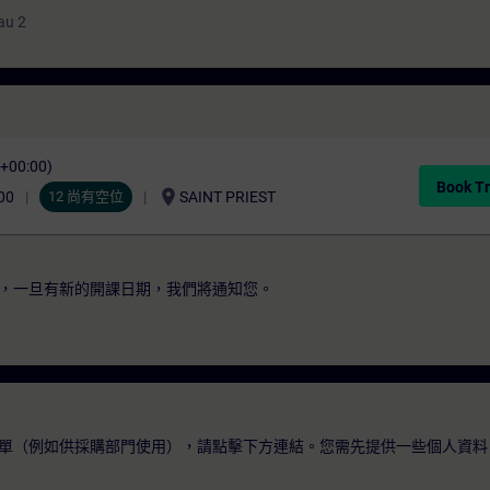
au 2
C+00:00)
Book Tr
location_on
00
12 尚有空位
SAINT PRIEST
，一旦有新的開課日期，我們將通知您。
單（例如供採購部門使用），請點擊下方連結。您需先提供一些個人資料