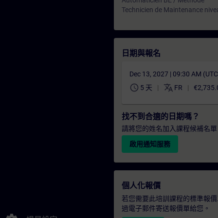
Automaticien BE / Méthode
Technicien de Maintenance nive
日期與報名
Dec 13, 2027 | 09:30 AM (UT
schedule
translate
5 天
FR
€2,735.
找不到合適的日期嗎？
請將您的姓名加入課程候補名單
啟用通知服務
個人化報價
若您需要此培訓課程的標準報價
過電子郵件寄送報價單給您。