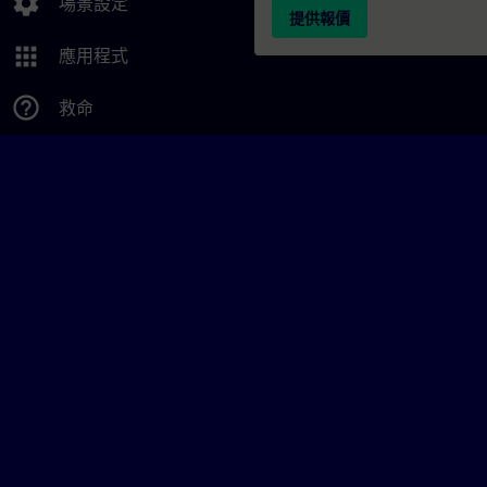
settings
場景設定
提供報價
apps
應用程式
help_outline
救命
© Siemens AG 2026