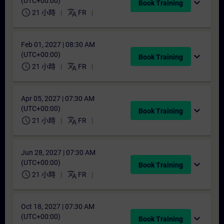
(UTC+00:00)
expand_more
Book Training
schedule
translate
21 小時
FR
Feb 01, 2027 | 08:30 AM
(UTC+00:00)
expand_more
Book Training
schedule
translate
21 小時
FR
Apr 05, 2027 | 07:30 AM
(UTC+00:00)
expand_more
Book Training
schedule
translate
21 小時
FR
Jun 28, 2027 | 07:30 AM
(UTC+00:00)
expand_more
Book Training
schedule
translate
21 小時
FR
Oct 18, 2027 | 07:30 AM
(UTC+00:00)
expand_more
Book Training