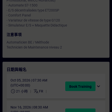
Professional, WinCC-Advanced)
- Automate S7-1500
- E/S décentralisées type ET200SP
- Comfort Panel
- Variateur de vitesse de type G120
- Simulateur E/S + Maquette Didactique
注意事項
Automaticien BE / Méthode
Technicien de Maintenance niveau 2
日期與報名
Oct 05, 2026 | 07:30 AM
(UTC+00:00)
expand_more
Book Training
schedule
translate
21 小時
FR
Nov 16, 2026 | 08:30 AM