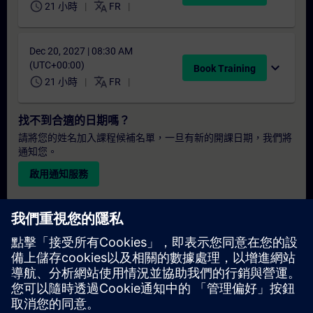
schedule
translate
21 小時
FR
Dec 20, 2027 | 08:30 AM
(UTC+00:00)
expand_more
Book Training
schedule
translate
21 小時
FR
找不到合適的日期嗎？
請將您的姓名加入課程候補名單，一旦有新的開課日期，我們將
通知您。
啟用通知服務
個人化報價
若您需要此培訓課程的標準報價單（例如供採購部門使用），請
點擊下方連結。您需先提供一些個人資料，之後我們將透過電子
郵件寄送報價單給您。
提供報價