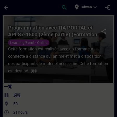
頁面已載入
跳至主要內容
place
expand_more
arrow_back
search
login
Taiwan
課程 - Programmation avec TIA PORTAL et
Programmation avec TIA PORTAL et
share
API S7-1500 (2ème partie) (Formation
à distance)
Learning Event - Online
Cette formation est réalisée avec un formateur
connecté à distance qui anime et met à disposition
des participants le matériel nécessaire.Cette formation
est destiné...
更多
一覽
widgets
課程
where_to_vote
FR
access_time
21 hours