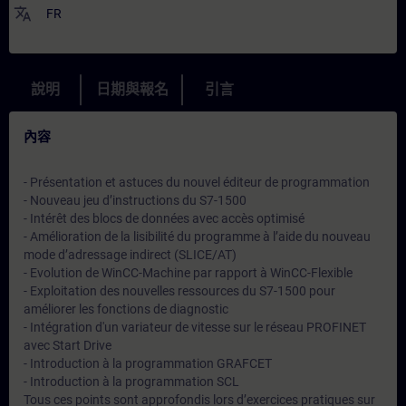
translate
FR
說明
日期與報名
引言
內容
- Présentation et astuces du nouvel éditeur de programmation
- Nouveau jeu d’instructions du S7-1500
- Intérêt des blocs de données avec accès optimisé
- Amélioration de la lisibilité du programme à l’aide du nouveau
mode d’adressage indirect (SLICE/AT)
- Evolution de WinCC-Machine par rapport à WinCC-Flexible
- Exploitation des nouvelles ressources du S7-1500 pour
améliorer les fonctions de diagnostic
- Intégration d'un variateur de vitesse sur le réseau PROFINET
avec Start Drive
- Introduction à la programmation GRAFCET
- Introduction à la programmation SCL
Tous ces points sont approfondis lors d’exercices pratiques sur