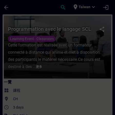
頁面已載入
跳至主要內容
place
expand_more
arrow_back
search
login
Taiwan
課程 - Programmation avec le langage 
Programmation avec le langage SCL
share
Learning Event - Classroom
Cette formation est réalisée avec un formateur
connecté à distance qui anime et met à disposition
des participants le matériel nécessaire.Ce cours est
destiné à des ...
更多
一覽
widgets
課程
where_to_vote
CH
access_time
3 days