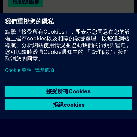
啟用通知服務
個人化報價
若您需要此培訓課程的標準報價單（例如供採購部門使用），請
點擊下方連結。您需先提供一些個人資料，之後我們將透過電子
郵件寄送報價單給您。
提供報價
© Siemens AG 2026
home
group_work
explore
timeline
more_horiz
Corporate Information
Cookie Notice
使用條款& 隱私權政策
首頁
頻道
目錄
學習路徑
更多
聯絡