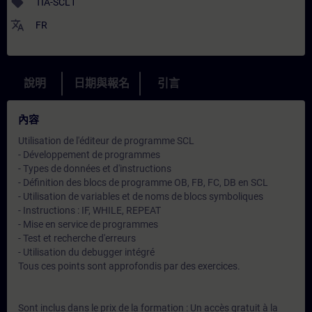
sell
TIA-SCL1
translate
FR
說明
日期與報名
引言
內容
Utilisation de l'éditeur de programme SCL
- Développement de programmes
- Types de données et d'instructions
- Définition des blocs de programme OB, FB, FC, DB en SCL
- Utilisation de variables et de noms de blocs symboliques
- Instructions : IF, WHILE, REPEAT
- Mise en service de programmes
- Test et recherche d'erreurs
- Utilisation du debugger intégré
Tous ces points sont approfondis par des exercices.
Sont inclus dans le prix de la formation : Un accès gratuit à la