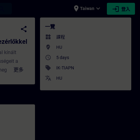
place
expand_more
login
earch
Taiwan
登入
őkkel - 培訓 - 培訓 - 專業發展 | SITRAIN
一覽
share
widgets
課程
zérlőkkel
where_to_vote
HU
l kínált
access_time
5 days
ségeit a
sell
IK-TIAPN
megismerhetik
更多
translate
t, mint
HU
 hatékony
títják, hogyan
valamint a
 elméleti
tál