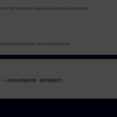
IA-SYSUP tanfolyam vagy ezzel egyenértékű ismeretek
 helyezési mérnökök, szervizszakemberek
，一旦有新的開課日期，我們將通知您。