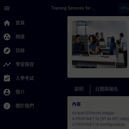
頁面已載入
跳至主要內容
menu
Training Services for Digital Industries
課程 - PROFINET és 
home
首頁
group_work
頻道
explore
目錄
timeline
學習路徑
assignment_turned_in
入學考試
說明
日期與報名
account_circle
簡介
內容
info
關於我們
Az ipari Ethernet alapjai
A PROFINET IO (RT és IRT) alapj
A PROFINET IO konfigurálása