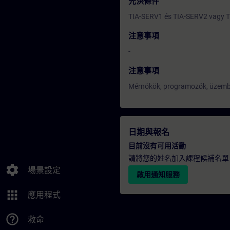
先決條件
TIA-SERV1 és TIA-SERV2 vagy T
注意事項
-
注意事項
Mérnökök, programozók, üzembe
日期與報名
目前沒有可用活動
請將您的姓名加入課程候補名單
settings
場景設定
啟用通知服務
apps
應用程式
help_outline
救命