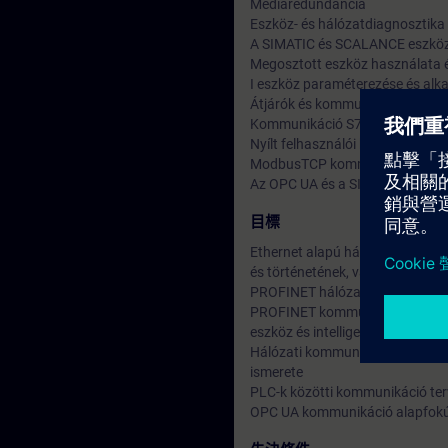
Médiaredundancia
Eszköz- és hálózatdiagnosztika
A SIMATIC és SCALANCE eszközö
Megosztott eszköz használata é
I eszköz paraméterezése és al
Átjárók és kommunikáció PN/PN
Kommunikáció S7 kapcsolatokon
Nyílt felhasználói kommunikáci
ModbusTCP kommunikáció
Az OPC UA és a SIMATIC S7-150
目標
Ethernet alapú hálózatok, esz
és történetének, valamint a fej
PROFINET hálózatok tervezési és
PROFINET kommunikáció speciáli
eszköz és intelligens IO eszköz)
Hálózati kommunikáció során fel
ismerete
PLC-k közötti kommunikáció te
OPC UA kommunikáció alapfokú 