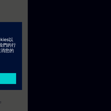
et működésének
ztott IO
készség szintű
e