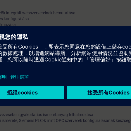
k integrált webszervereinek bemutatása
s konfigurálása
kalmazása
 csatolókon keresztül
 keresztül
ó (TCP, ISO-on-TCP, UDP)
0, mint OPC UA szerver
közök és kommunikáció működésével kapcsolatos szakértelem az ethern
lődésben mérföldköveket jelentő eszközök megismerésével
 fejlesztési kérdéseiben jártasság
s felhasználási területeinek (gyűrűs redundancia, PROFINET IRT, megos
 alapfokú ismerete
lépő hibák diagnosztizálásához elsajátított jó gyakorlatok és eszközök 
rvezésében gyakorlatias ismeretanyag felhalmozása
ismerete, Siemens PLC-k mint OPC szerverek konfigurálásának készség