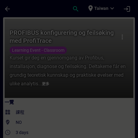
頁面已載入
跳至主要內容
place
expand_more
arrow_back
search
login
Taiwan
課程 - PROFIBUS konfigurering og feilsø
PROFIBUS konfigurering og feilsøking
more_vert
med ProfiTrace
Learning Event - Classroom
Kurset gir deg en gjennomgang av Profibus,
installasjon, diagnose og feilsøking. Deltakerne får en
grundig teoretisk kunnskap og praktiske øvelser med
ulike analytis...
更多
一覽
widgets
課程
where_to_vote
NO
access_time
3 days