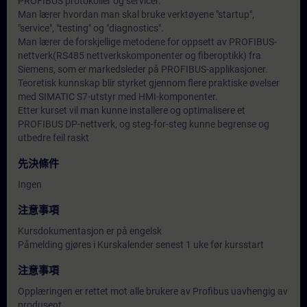
PROFIBUS protokoller og servicer.
Man lærer hvordan man skal bruke verktøyene "startup",
"service", "testing" og "diagnostics".
Man lærer de forskjellige metodene for oppsett av PROFIBUS-
nettverk(RS485 nettverkskomponenter og fiberoptikk) fra
Siemens, som er markedsleder på PROFIBUS-applikasjoner.
Teoretisk kunnskap blir styrket gjennom flere praktiske øvelser
med SIMATIC S7-utstyr med HMI-komponenter.
Etter kurset vil man kunne installere og optimalisere et
PROFIBUS DP-nettverk, og steg-for-steg kunne begrense og
utbedre feil raskt
先決條件
Ingen
注意事項
Kursdokumentasjon er på engelsk
Påmelding gjøres i Kurskalender senest 1 uke før kursstart
注意事項
Opplæringen er rettet mot alle brukere av Profibus uavhengig av
produsent.