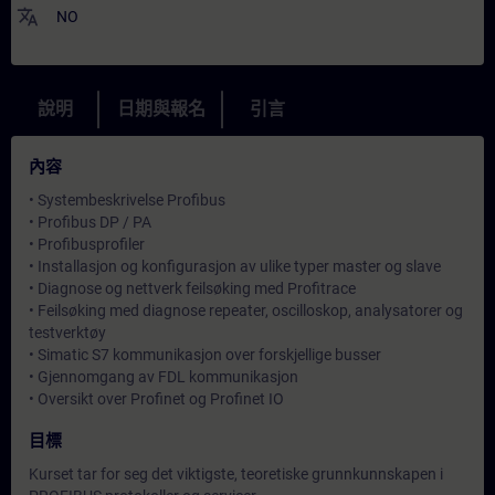
translate
NO
說明
日期與報名
引言
內容
• Systembeskrivelse Profibus
• Profibus DP / PA
• Profibusprofiler
• Installasjon og konfigurasjon av ulike typer master og slave
• Diagnose og nettverk feilsøking med Profitrace
• Feilsøking med diagnose repeater, oscilloskop, analysatorer og
testverktøy
• Simatic S7 kommunikasjon over forskjellige busser
• Gjennomgang av FDL kommunikasjon
• Oversikt over Profinet og Profinet IO
目標
Kurset tar for seg det viktigste, teoretiske grunnkunnskapen i