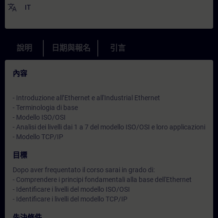
translate
IT
說明
日期與報名
引言
內容
- Introduzione all’Ethernet e all'Industrial Ethernet
- Terminologia di base
- Modello ISO/OSI
- Analisi dei livelli dai 1 a 7 del modello ISO/OSI e loro applicazioni
- Modello TCP/IP
目標
Dopo aver frequentato il corso sarai in grado di:
- Comprendere i principi fondamentali alla base dell'Ethernet
- Identificare i livelli del modello ISO/OSI
- Identificare i livelli del modello TCP/IP
先決條件