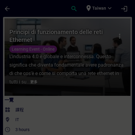
頁面已載入
跳至主要內容
place
expand_more
arrow_back
search
login
Taiwan
課程 - Principi di funzionamento delle r
Principi di funzionamento delle reti
more_vert
Ethernet
Learning Event - Online
L’industria 4.0 è globale e interconnessa. Questo
significa che diventa fondamentale avere padronanza
di che cos’è e come si comporta una rete ethernet in
tutti i su...
更多
一覽
widgets
課程
where_to_vote
IT
access_time
3 hours