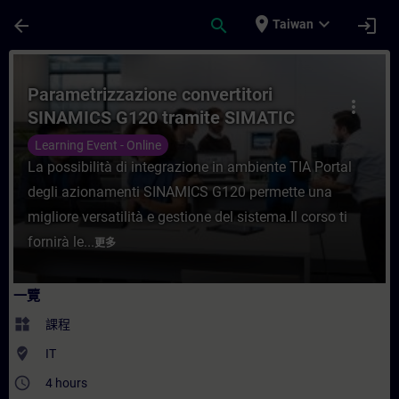
頁面已載入
跳至主要內容
place
expand_more
arrow_back
search
login
Taiwan
課程 - Parametrizzazione convertitori S
Parametrizzazione convertitori
more_vert
SINAMICS G120 tramite SIMATIC
Startdrive
Learning Event - Online
La possibilità di integrazione in ambiente TIA Portal
degli azionamenti SINAMICS G120 permette una
migliore versatilità e gestione del sistema.Il corso ti
fornirà le...
更多
一覽
widgets
課程
where_to_vote
IT
access_time
4 hours