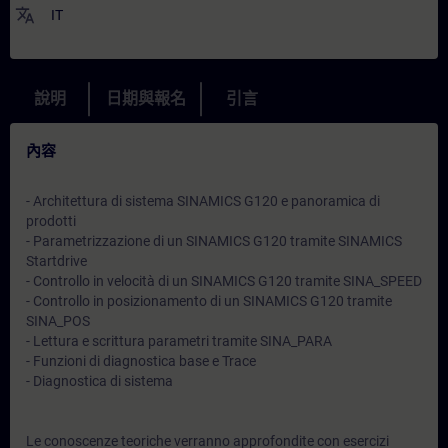
translate
IT
說明
日期與報名
引言
內容
- Architettura di sistema SINAMICS G120 e panoramica di
prodotti
- Parametrizzazione di un SINAMICS G120 tramite SINAMICS
Startdrive
- Controllo in velocità di un SINAMICS G120 tramite SINA_SPEED
- Controllo in posizionamento di un SINAMICS G120 tramite
SINA_POS
- Lettura e scrittura parametri tramite SINA_PARA
- Funzioni di diagnostica base e Trace
- Diagnostica di sistema
Le conoscenze teoriche verranno approfondite con esercizi