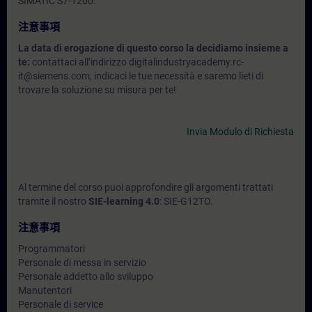
SIMATIC S7-1200.
注意事項
La data di erogazione di questo corso la decidiamo insieme a
te:
contattaci all’indirizzo digitalindustryacademy.rc-
it@siemens.com, indicaci le tue necessità e saremo lieti di
trovare la soluzione su misura per te!
Invia Modulo di Richiesta
Al termine del corso puoi approfondire gli argomenti trattati
tramite il nostro
SIE-learning 4.0
: SIE-G12TO.
注意事項
Programmatori
Personale di messa in servizio
Personale addetto allo sviluppo
Manutentori
Personale di service