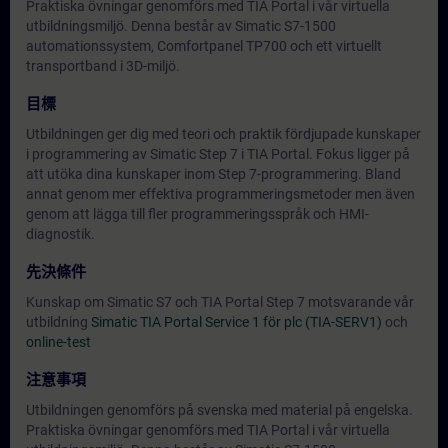
Praktiska övningar genomförs med TIA Portal i vår virtuella
utbildningsmiljö. Denna består av Simatic S7-1500
automationssystem, Comfortpanel TP700 och ett virtuellt
transportband i 3D-miljö.
目標
Utbildningen ger dig med teori och praktik fördjupade kunskaper
i programmering av Simatic Step 7 i TIA Portal. Fokus ligger på
att utöka dina kunskaper inom Step 7-programmering. Bland
annat genom mer effektiva programmeringsmetoder men även
genom att lägga till fler programmeringsspråk och HMI-
diagnostik.
先決條件
Kunskap om Simatic S7 och TIA Portal Step 7 motsvarande vår
utbildning
Simatic TIA Portal Service 1 för plc (TIA-SERV1)
och
online-test
注意事項
Utbildningen genomförs på svenska med material på engelska.
Praktiska övningar genomförs med TIA Portal i vår virtuella