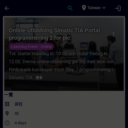
頁面已載入
跳至主要內容
place
expand_more
arrow_back
search
login
Taiwan
課程 - Online-utbildning Simatic TIA Por
Online-utbildning Simatic TIA Portal
more_vert
programmering 2 för plc
Learning Event - Online
Tid: startar måndag kl. 10:00 och slutar fredag kl.
12.00. Denna online-utbildning ger dig med teori och
fördjupade kunskaper inom Step 7-programmering i
Simatic TIA...
更多
一覽
widgets
課程
where_to_vote
SE
access_time
4 days