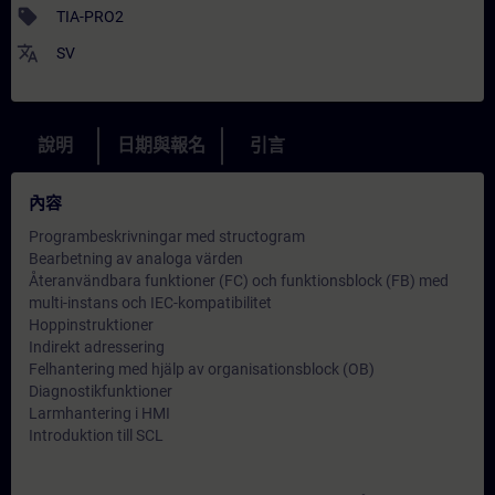
sell
TIA-PRO2
translate
SV
說明
日期與報名
引言
內容
Programbeskrivningar med structogram
Bearbetning av analoga värden
Återanvändbara funktioner (FC) och funktionsblock (FB) med
multi-instans och IEC-kompatibilitet
Hoppinstruktioner
Indirekt adressering
Felhantering med hjälp av organisationsblock (OB)
Diagnostikfunktioner
Larmhantering i HMI
Introduktion till SCL