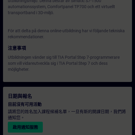
utbildningsmiljö. Denna består av Simatic S7-1500
automationssystem, Comfortpanel TP700 och ett virtuellt
transportband i 3D-miljö.
För att delta på denna online-utbildning har vi följande
tekniska
rekommendationer.
注意事項
Utbildningen vänder sig till TIA Portal Step 7-programmerare
som vill vidareutveckla sig i TIA Portal Step 7 och dess
möjligheter.
日期與報名
目前沒有可用活動
請將您的姓名加入課程候補名單，一旦有新的開課日期，我們將
通知您。
啟用通知服務