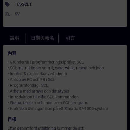
sell
TIA-SCL1
translate
SV
說明
日期與報名
引言
內容
• Grunderna i programmeringsspråket SCL
• SCL-instruktioner som if, case, while, repeat och loop
• Implicit & explicit-konverteringar
• Anrop av FC och FB i SCL
• Programförslag i SCL
• Arbeta med arrays och datatyper
• Introduktion till olika SCL-kommandon
• Skapa, felsöka och monitrera SCL-program
• Praktiska övningar sker på ett Simatic S7-1500-system
目標
Efter genomförd utbildning kommer du att: