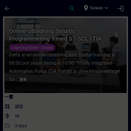
頁面已載入
跳至主要內容
place
expand_more
arrow_back
search
login
Taiwan
課程 - Online-utbildning Simatic Progra
Online-utbildning Simatic
more_vert
Programmering 1 med S7-SCL i TIA
Portal
Learning Event - Online
Detta är en online-utbildning som startar måndag kl.
09:00 och slutar tisdag kl.16:00. Totally Integrated
Automation Portal (TIA Portal) är utvecklingsverktyget
för ...
更多
一覽
widgets
課程
where_to_vote
SE
access_time
3 days