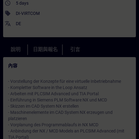
access_time
5 days
sell
DI-VIRTCOM
translate
DE
說明
日期與報名
引言
內容
- Vorstellung der Konzepte für eine virtuelle Inbetriebnahme
- Kompletter Software in the Loop Ansatz
- Arbeiten mit PLCSIM Advanced und TIA Portal
- Einführung in Siemens PLM Software NX und MCD
- Skizzen im CAD System NX erstellen
- Maschinenelemente im CAD System NX erzeugen und
platzieren
- Vorplanung des Programmablaufs in NX MCD
- Anbindung der NX / MCD Models an PLCSIM Advanced (mit
TIA Portal)