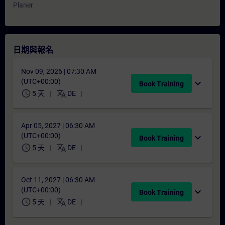
Planer
日期與報名
Nov 09, 2026 | 07:30 AM
(UTC+00:00)
expand_more
Book Training
schedule
translate
5 天
DE
Apr 05, 2027 | 06:30 AM
(UTC+00:00)
expand_more
Book Training
schedule
translate
5 天
DE
Oct 11, 2027 | 06:30 AM
(UTC+00:00)
expand_more
Book Training
schedule
translate
5 天
DE