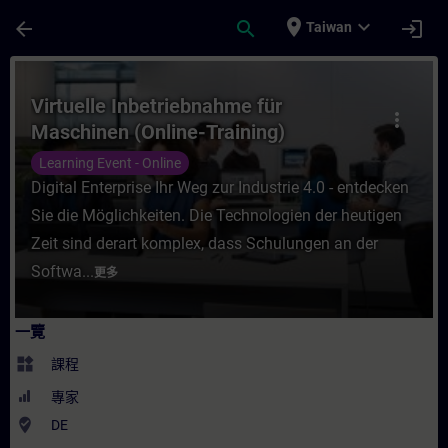
頁面已載入
跳至主要內容
place
expand_more
arrow_back
search
login
Taiwan
課程 - Virtuelle Inbetriebnahme für Masc
Virtuelle Inbetriebnahme für
more_vert
Maschinen (Online-Training)
Learning Event - Online
Digital Enterprise Ihr Weg zur Industrie 4.0 - entdecken
Sie die Möglichkeiten. Die Technologien der heutigen
Zeit sind derart komplex, dass Schulungen an der
Softwa...
更多
一覽
widgets
課程
專家
where_to_vote
DE