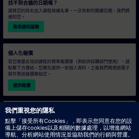
找不到合適的日期嗎？
請將您的姓名加入課程候補名單，一旦有新的開課日期，我們將
通知您。
啟用通知服務
個人化報價
若您需要此培訓課程的標準報價單（例如供採購部門使用），請
點擊下方連結。您需先提供一些個人資料，之後我們將透過電子
郵件寄送報價單給您。
提供報價
專屬培訓諮詢
若您需要針對專屬培訓課程（無論是現場、線上或於我們的
SITRAIN 培訓中心舉辦）索取報價，請填寫下方的諮詢表單。此
類請求適合較大規模的團體（6 人以上）。提供您的聯絡資料及
培訓需求後，我們將向您發送報價單。