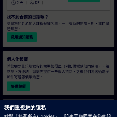
schedule
translate
2 天
DE
找不到合適的日期嗎？
請將您的姓名加入課程候補名單，一旦有新的開課日期，我們將
通知您。
啟用通知服務
個人化報價
若您需要此培訓課程的標準報價單（例如供採購部門使用），請
點擊下方連結。您需先提供一些個人資料，之後我們將透過電子
郵件寄送報價單給您。
提供報價
專屬培訓諮詢
若您需要針對專屬培訓課程（無論是現場、線上或於我們的