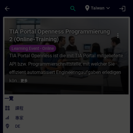
頁面已載入
跳至主要內容
place
expand_more
arrow_back
search
login
Taiwan
課程 - TIA Portal Openness Programmieru
TIA Portal Openness Programmierung
more_vert
2 (Online-Training)
Learning Event - Online
TIA Portal Openness ist die mit TIA Portal mitgelieferte
API bzw. Programmierschnittstelle, mit welcher Sie
effizient automatisiert Engineeringaufgaben erledigen
kön...
更多
一覽
widgets
課程
專家
where_to_vote
DE