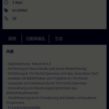
access_time
2 days
sell
DI-OPEN2
translate
DE
說明
日期與報名
引言
內容
- Digitalisierung - Industrie 4.0
- Einführung in Visual Studio (als kurze Wiederholung)
- Einführung in TIA Portal Openness und das „Auto-Save-Tool“
- Arbeiten mit Bibliotheken und Projekten im TIA Portal
- Anpassen von Hardware durch TIA Portal Openness
- Generierung von Steuerungsprogrammen aus
Bibliothekselementen
- Flexibilisierung durch Erweiterung des bereits vorhandenen
Programms
- Programmieranstöße