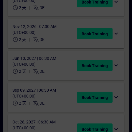
(UTC+00:00)
expand_more
Book Training
schedule
translate
2 天
DE
Nov 12, 2026 | 07:30 AM
(UTC+00:00)
expand_more
Book Training
schedule
translate
2 天
DE
Jun 10, 2027 | 06:30 AM
(UTC+00:00)
expand_more
Book Training
schedule
translate
2 天
DE
Sep 09, 2027 | 06:30 AM
(UTC+00:00)
expand_more
Book Training
schedule
translate
2 天
DE
Oct 28, 2027 | 06:30 AM
(UTC+00:00)
expand_more
Book Training