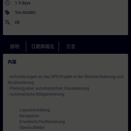
access_time
1.5 days
sell
TIA-SIVARC
translate
DE
說明
日期與報名
引言
內容
- Anforderungen an das SPS-Projekt in der Standardisierung und
Strukturierung
- Planung einer automatischen Visualisierung
- Automatische Bildgenerierung
Layouterstellung
Navigation
Erweiterte Positionierung
Überlaufbilder