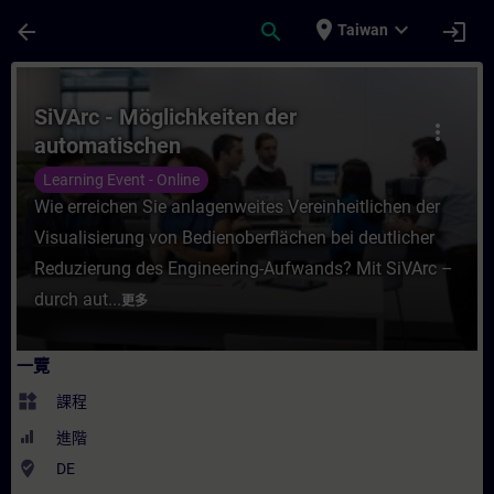
頁面已載入
跳至主要內容
place
expand_more
arrow_back
search
login
Taiwan
課程 - SiVArc - Möglichkeiten der automa
SiVArc - Möglichkeiten der
more_vert
automatischen
Visualisierungsgenerierung (Online-
Learning Event - Online
Training)
Wie erreichen Sie anlagenweites Vereinheitlichen der
Visualisierung von Bedienoberflächen bei deutlicher
Reduzierung des Engineering-Aufwands? Mit SiVArc –
durch aut...
更多
一覽
widgets
課程
進階
where_to_vote
DE