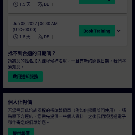
schedule
translate
1.5 天
DE
Jun 08, 2027 | 06:30 AM
(UTC+00:00)
expand_more
Book Training
schedule
translate
1.5 天
DE
找不到合適的日期嗎？
請將您的姓名加入課程候補名單，一旦有新的開課日期，我們將
通知您。
啟用通知服務
個人化報價
若您需要此培訓課程的標準報價單（例如供採購部門使用），請
點擊下方連結。您需先提供一些個人資料，之後我們將透過電子
郵件寄送報價單給您。
提供報價