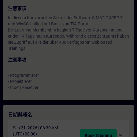
注意事項
In diesem Kurs arbeiten Sie mit der Software SIMATIC STEP 7
und WinCC Unified auf Basis von TIA Portal.
Die Learning Membership beginnt 7 Tage vor Kursbeginn und
endet 14 Tage nach Kursende. Während dieses Zeitraums haben
sie Zugriff auf alle der über 480 verfügbaren web-based
Trainings.
注意事項
- Programmierer
- Projektierer
- Inbetriebsetzer
日期與報名
Sep 21, 2026 | 06:30 AM
(UTC+00:00)
expand_more
Book Training