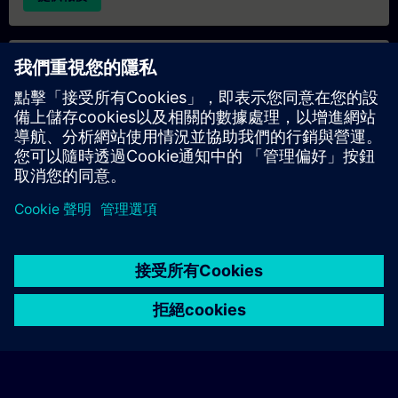
專屬培訓諮詢
若您需要針對專屬培訓課程（無論是現場、線上或於我們的
SITRAIN 培訓中心舉辦）索取報價，請填寫下方的諮詢表單。此
類請求適合較大規模的團體（6 人以上）。提供您的聯絡資料及
培訓需求後，我們將向您發送報價單。
索取專屬報價
© Siemens AG 2026
home
group_work
explore
timeline
more_horiz
Corporate Information
Cookie Notice
使用條款& 隱私權政策
首頁
頻道
目錄
學習路徑
更多
聯絡