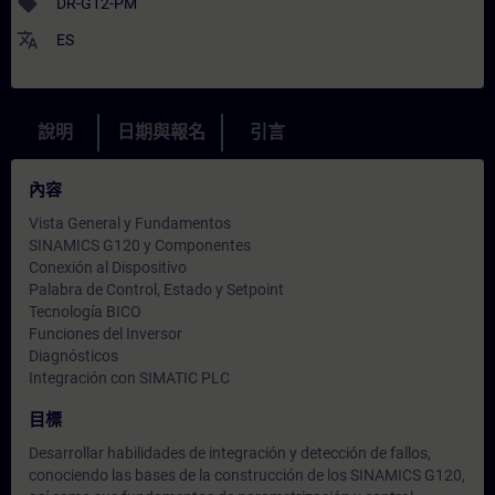
sell
DR-G12-PM
translate
ES
說明
日期與報名
引言
內容
Vista General y Fundamentos
SINAMICS G120 y Componentes
Conexión al Dispositivo
Palabra de Control, Estado y Setpoint
Tecnología BICO
Funciones del Inversor
Diagnósticos
Integración con SIMATIC PLC
目標
Desarrollar habilidades de integración y detección de fallos,
conociendo las bases de la construcción de los SINAMICS G120,