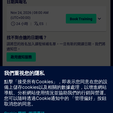
日期與報名
Nov 24, 2026 | 08:00 AM
(UTC+00:00)
expand_more
Book Training
schedule
translate
24 小時
ES
找不到合適的日期嗎？
請將您的姓名加入課程候補名單，一旦有新的開課日期，我們將
通知您。
啟用通知服務
個人化報價
若您需要此培訓課程的標準報價單（例如供採購部門使用），請
點擊下方連結。您需先提供一些個人資料，之後我們將透過電子
郵件寄送報價單給您。
提供報價