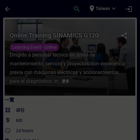
頁面已載入
跳至主要內容
place
expand_more
arrow_back
search
login
Taiwan
課程 - Online Training SINAMICS G120 
Online Training SINAMICS G120
share
Learning Event - Online
Dirigido a personal técnico en áreas de
mantenimiento, servicio y proyectos, con experiencia
previa con máquinas eléctricas y accionamientos,
para el diagnóstico, in...
更多
一覽
widgets
課程
where_to_vote
MX
access_time
24 hours