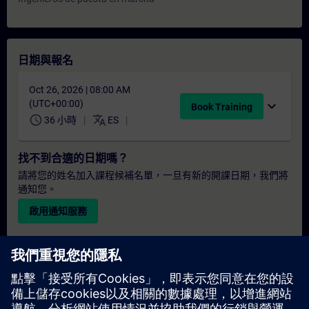
日期與報名
Oct 26, 2026 | 08:00 AM
(UTC+00:00)
expand_more
Book Training
schedule
translate
36 小時
ES
找不到合適的日期嗎？
請將您的姓名加入課程候補名單，一旦有新的開課日期，我們將
通知您。
啟用通知服務
個人化報價
若您需要此培訓課程的標準報價單（例如供採購部門使用），請
點擊下方連結。您需先提供一些個人資料，之後我們將透過電子