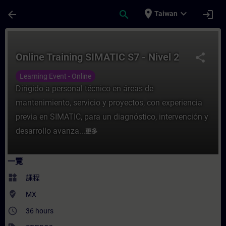
頁面已載入
跳至主要內容
place
expand_more
arrow_back
search
login
Taiwan
課程 - Online Training SIMATIC S7 - Niv
Online Training SIMATIC S7 - Nivel 2
share
Learning Event - Online
Dirigido a personal técnico en áreas de
mantenimiento, servicio y proyectos, con experiencia
previa en SIMATIC, para un diagnóstico, intervención y
desarrollo avanza...
更多
一覽
widgets
課程
where_to_vote
MX
access_time
36 hours