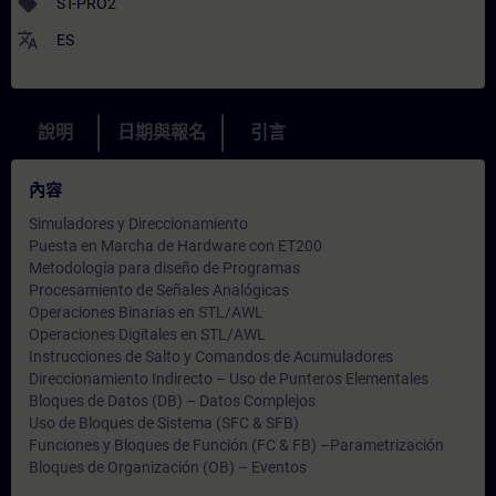
sell
ST-PRO2
translate
ES
說明
日期與報名
引言
內容
Simuladores y Direccionamiento
Puesta en Marcha de Hardware con ET200
Metodología para diseño de Programas
Procesamiento de Señales Analógicas
Operaciones Binarias en STL/AWL
Operaciones Digitales en STL/AWL
Instrucciones de Salto y Comandos de Acumuladores
Direccionamiento Indirecto – Uso de Punteros Elementales
Bloques de Datos (DB) – Datos Complejos
Uso de Bloques de Sistema (SFC & SFB)
Funciones y Bloques de Función (FC & FB) –Parametrización
Bloques de Organización (OB) – Eventos