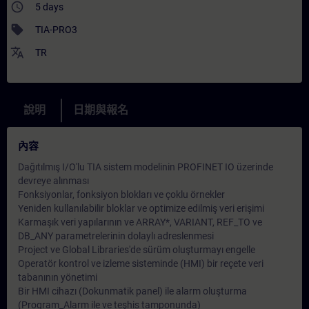
access_time
5 days
sell
TIA-PRO3
translate
TR
說明
日期與報名
內容
Dağıtılmış I/O'lu TIA sistem modelinin PROFINET IO üzerinde
devreye alınması
Fonksiyonlar, fonksiyon blokları ve çoklu örnekler
Yeniden kullanılabilir bloklar ve optimize edilmiş veri erişimi
Karmaşık veri yapılarının ve ARRAY*, VARIANT, REF_TO ve
DB_ANY parametrelerinin dolaylı adreslenmesi
Project ve Global Libraries'de sürüm oluşturmayı engelle
Operatör kontrol ve izleme sisteminde (HMI) bir reçete veri
tabanının yönetimi
Bir HMI cihazı (Dokunmatik panel) ile alarm oluşturma
(Program_Alarm ile ve teşhis tamponunda)