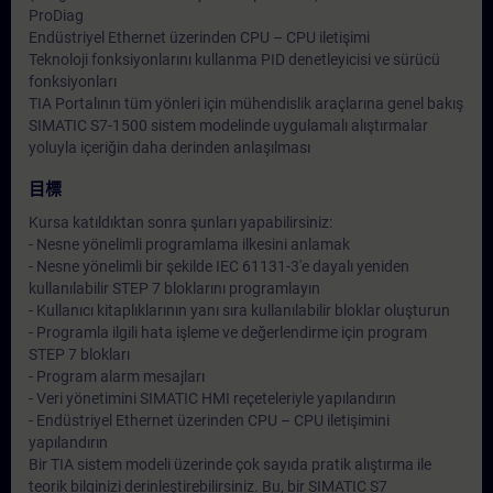
ProDiag
Endüstriyel Ethernet üzerinden CPU – CPU iletişimi
Teknoloji fonksiyonlarını kullanma PID denetleyicisi ve sürücü
fonksiyonları
TIA Portalının tüm yönleri için mühendislik araçlarına genel bakış
SIMATIC S7-1500 sistem modelinde uygulamalı alıştırmalar
yoluyla içeriğin daha derinden anlaşılması
目標
Kursa katıldıktan sonra şunları yapabilirsiniz:
- Nesne yönelimli programlama ilkesini anlamak
- Nesne yönelimli bir şekilde IEC 61131-3'e dayalı yeniden
kullanılabilir STEP 7 bloklarını programlayın
- Kullanıcı kitaplıklarının yanı sıra kullanılabilir bloklar oluşturun
- Programla ilgili hata işleme ve değerlendirme için program
STEP 7 blokları
- Program alarm mesajları
- Veri yönetimini SIMATIC HMI reçeteleriyle yapılandırın
- Endüstriyel Ethernet üzerinden CPU – CPU iletişimini
yapılandırın
Bir TIA sistem modeli üzerinde çok sayıda pratik alıştırma ile
teorik bilginizi derinleştirebilirsiniz. Bu, bir SIMATIC S7