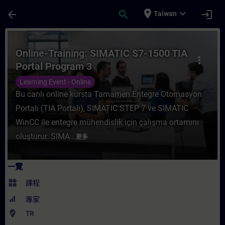
頁面已載入
跳至主要內容
place
expand_more
arrow_back
search
login
Taiwan
課程 - Online-Training: SIMATIC S7-1500
Online-Training: SIMATIC S7-1500 TIA
more_vert
Portal Program 3
Learning Event - Online
Bu canlı online kursta Tamamen Entegre Otomasyon
Portalı (TIA Portalı), SIMATIC STEP 7 ve SIMATIC
WinCC ile entegre mühendislik için çalışma ortamını
oluşturur. SIMA...
更多
一覽
widgets
課程
專家
where_to_vote
TR