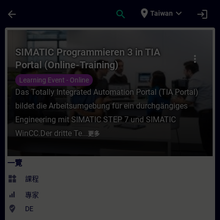
頁面已載入
跳至主要內容
place
expand_more
arrow_back
search
login
Taiwan
課程 - SIMATIC Programmieren 3 in TIA P
SIMATIC Programmieren 3 in TIA
more_vert
Portal (Online-Training)
Learning Event - Online
Das Totally Integrated Automation Portal (TIA Portal)
bildet die Arbeitsumgebung für ein durchgängiges
Engineering mit SIMATIC STEP 7 und SIMATIC
WinCC.Der dritte Te...
更多
一覽
widgets
課程
專家
where_to_vote
DE