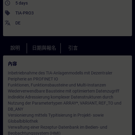
access_time
5 days
sell
TIA-PRO3
translate
DE
說明
日期與報名
引言
內容
Inbetriebnahme des TIA-Anlagenmodells mit Dezentraler
Peripherie an PROFINET IO
Funktionen, Funktionsbausteine und Multi-Instanzen
Wiederverwendbare Bausteine mit optimiertem Datenzugriff
Indirekte Adressierung komplexer Datenstrukturen durch
Nutzung der Parametertypen ARRAY*, VARIANT, REF_TO und
DB_ANY
Versionierung mittels Typitisierung in Projekt- sowie
Globalbibliothek
Verwaltung einer Rezeptur-Datenbank im Bedien- und
Beobachtungssystem (HMI)