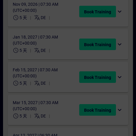
Nov 09, 2026 | 07:30 AM
(UTC+00:00)
expand_more
Book Training
schedule
translate
5 天
DE
Jan 18, 2027 | 07:30 AM
(UTC+00:00)
expand_more
Book Training
schedule
translate
5 天
DE
Feb 15, 2027 | 07:30 AM
(UTC+00:00)
expand_more
Book Training
schedule
translate
5 天
DE
Mar 15, 2027 | 07:30 AM
(UTC+00:00)
expand_more
Book Training
schedule
translate
5 天
DE
Apr 12, 2027 | 06:30 AM