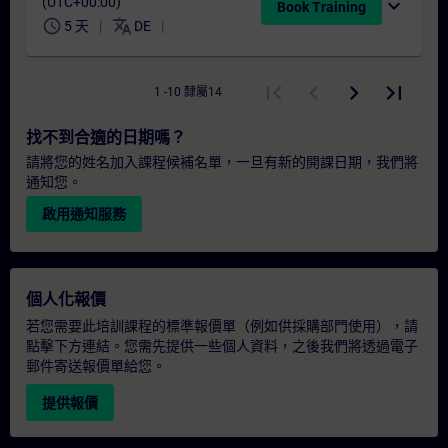
(UTC+00:00)
expand_more
Book Training
schedule
translate
5 天
DE
1 -10 隸屬14
找不到合適的日期嗎？
請將您的姓名加入課程候補名單，一旦有新的開課日期，我們將
通知您。
啟用通知服務
個人化報價
若您需要此培訓課程的標準報價單（例如供採購部門使用），請
點擊下方連結。您需先提供一些個人資料，之後我們將透過電子
郵件寄送報價單給您。
提供報價