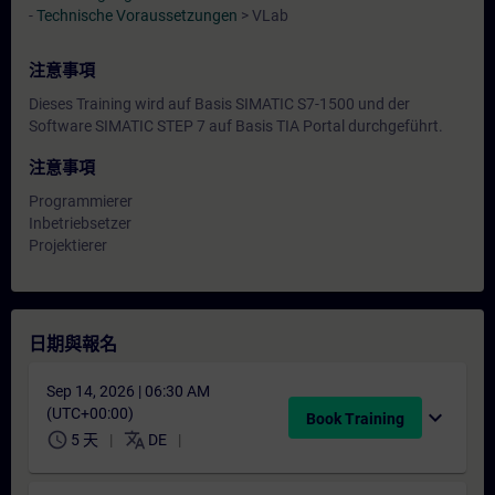
-
Technische Voraussetzungen
> VLab
注意事項
Dieses Training wird auf Basis SIMATIC S7-1500 und der
Software SIMATIC STEP 7 auf Basis TIA Portal durchgeführt.
注意事項
Programmierer
Inbetriebsetzer
Projektierer
日期與報名
Sep 14, 2026 | 06:30 AM
(UTC+00:00)
expand_more
Book Training
schedule
translate
5 天
DE