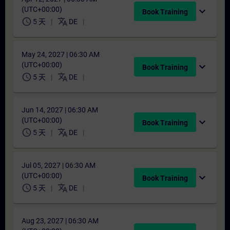
(UTC+00:00)
expand_more
Book Training
schedule
translate
5 天
DE
May 24, 2027 | 06:30 AM
(UTC+00:00)
expand_more
Book Training
schedule
translate
5 天
DE
Jun 14, 2027 | 06:30 AM
(UTC+00:00)
expand_more
Book Training
schedule
translate
5 天
DE
Jul 05, 2027 | 06:30 AM
(UTC+00:00)
expand_more
Book Training
schedule
translate
5 天
DE
Aug 23, 2027 | 06:30 AM