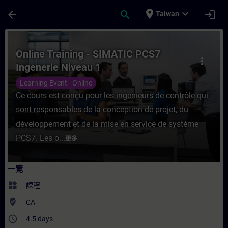
頁面已載入
跳至主要內容
place
expand_more
arrow_back
search
login
Taiwan
課程 - Online Training - SIMATIC PCS7 I
Online Training - SIMATIC PCS7
more_vert
Ingenerie Niveau 1
Learning Event - Online
Ce cours est conçu pour les ingénieurs de contrôle qui
sont responsables de la conception de projet, du
développement et de la mise en service de système
PCS7. Les o...
更多
一覽
widgets
課程
where_to_vote
CA
access_time
4.5 days