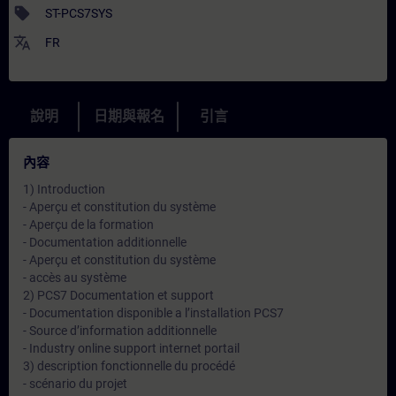
sell
ST-PCS7SYS
translate
FR
說明
日期與報名
引言
內容
1) Introduction
- Aperçu et constitution du système
- Aperçu de la formation
- Documentation additionnelle
- Aperçu et constitution du système
- accès au système
2) PCS7 Documentation et support
- Documentation disponible a l’installation PCS7
- Source d’information additionnelle
- Industry online support internet portail
3) description fonctionnelle du procédé
- scénario du projet