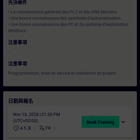
先決條件
• La connaissance générale des PLC et des IHM Siemens.
• Une bonne connaissance des systèmes d’automatisation.
• Une bonne connaissance des PC et du système d’exploitation
Windows.
注意事項
-
注意事項
Programmation, mise en service et réalisation de projets
日期與報名
Nov 16, 2026 | 01:30 PM
(UTC+00:00)
expand_more
Book Training
schedule
translate
4.5 天
FR