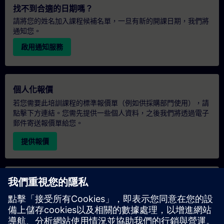
找不到合適的日期嗎？
請將您的姓名加入課程候補名單，一旦有新的開課日期，我們將
通知您。
啟用通知服務
個人化報價
若您需要此培訓課程的標準報價單（例如供採購部門使用），請
點擊下方連結。您需先提供一些個人資料，之後我們將透過電子
郵件寄送報價單給您。
提供報價
專屬培訓諮詢
若您需要針對專屬培訓課程（無論是現場、線上或於我們的
SITRAIN 培訓中心舉辦）索取報價，請填寫下方的諮詢表單。此
類請求適合較大規模的團體（6 人以上）。提供您的聯絡資料及