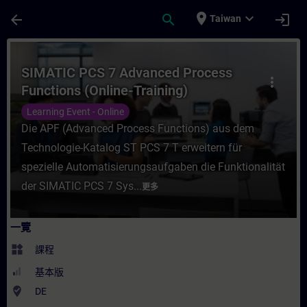
頁面已載入
跳至主要內容
place
expand_more
arrow_back
search
login
Taiwan
課程 - SIMATIC PCS 7 Advanced Process F
SIMATIC PCS 7 Advanced Process
more_vert
Functions (Online-Training)
Learning Event - Online
Die APF (Advanced Process Functions) aus dem
Technologie-Katalog ST PCS 7 T erweitern für
spezielle Automatisierungsaufgaben die Funktionalität
der SIMATIC PCS 7 Sys...
更多
一覽
widgets
課程
基本版
where_to_vote
DE