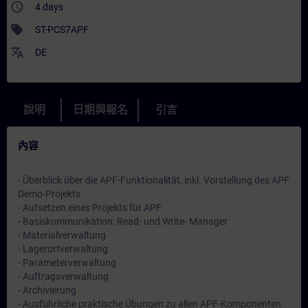
access_time
4 days
sell
ST-PCS7APF
translate
DE
說明
日期與報名
引言
內容
- Überblick über die APF-Funktionalität, inkl. Vorstellung des APF
Demo-Projekts
- Aufsetzen eines Projekts für APF
- Basiskommunikation: Read- und Write- Manager
- Materialverwaltung
- Lagerortverwaltung
- Parameterverwaltung
- Auftragsverwaltung
- Archivierung
- Ausführliche praktische Übungen zu allen APF-Komponenten