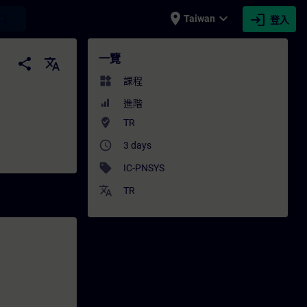
place
expand_more
login
earch
Taiwan
登入
 | SITRAIN
一覽
share
translate
widgets
課程
進階
where_to_vote
TR
access_time
3 days
sell
IC-PNSYS
translate
TR