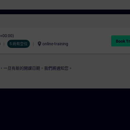
C+00:00)
Book Tr
location_on
0
5 尚有空位
online-training
，一旦有新的開課日期，我們將通知您。