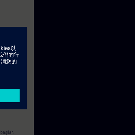
iyel ethernetin
i biçimde arıza
 kullanabilme
başılar.