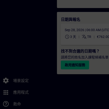
日期與報名
Sep 28, 2026 | 06:00 AM (UT
schedule
translate
3 天
TR
€762.0
找不到合適的日期嗎？
請將您的姓名加入課程候補名單
啟用通知服務
settings
場景設定
apps
應用程式
help_outline
救命