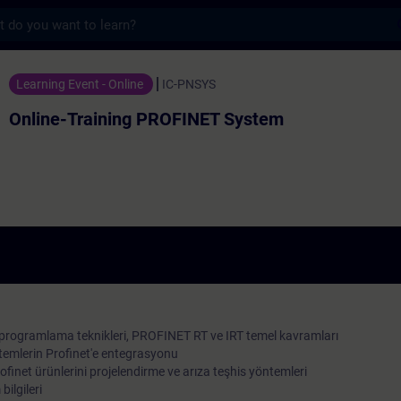
s
ing PROFINET System - 培訓 - 培訓 - 專業發展
Learning Event - Online
IC-PNSYS
Online-Training PROFINET System
rogramlama teknikleri, PROFINET RT ve IRT temel kavramları
stemlerin Profinet'e entegrasyonu
rofinet ürünlerini projelendirme ve arıza teşhis yöntemleri
ilgileri