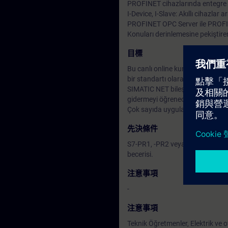
PROFINET cihazlarında entegre w
I-Device, I-Slave: Akıllı cihazlar
PROFINET OPC Server ile PROFINE
Konuları derinlemesine pekiştire
目標
Bu canlı online kursta PROFIBUS 
bir standartı olaran geleceğe yö
SIMATIC NET bileşenlerini kullan
gidermeyi öğreneceksiniz .
Çok sayıda uygulamalı egzersizler
先決條件
S7-PR1, -PR2 veya SYS1 ve SYS2 
becerisi.
注意事項
-
注意事項
Teknik Öğretmenler, Elektrik ve 