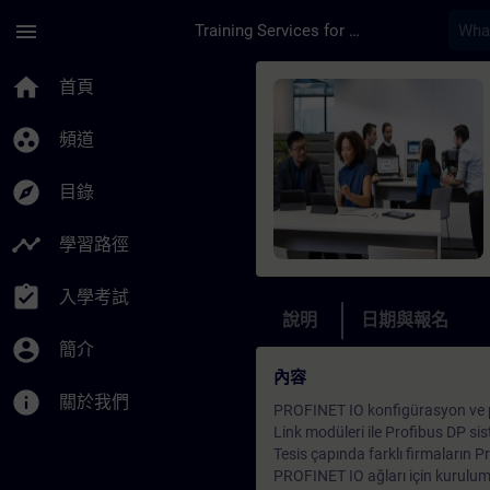
頁面已載入
跳至主要內容
menu
Training Services for Digital Industries
課程 - Online-Train
home
首頁
group_work
頻道
explore
目錄
timeline
學習路徑
assignment_turned_in
入學考試
說明
日期與報名
account_circle
簡介
內容
info
關於我們
PROFINET IO konfigürasyon ve p
Link modüleri ile Profibus DP si
Tesis çapında farklı firmaların P
PROFINET IO ağları için kurulum b