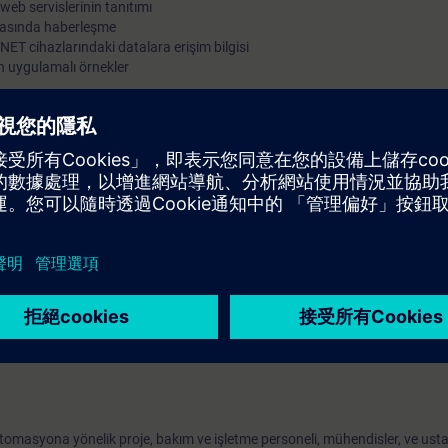
eb servislerinin tanıtımı
 arasında haberleşme
T cihazlarındaki datalara erişim bilgisi
n uygulamalı örnekler
Uluslararası’nın ( PI ) bir üyesi olan Siemens’den, otomasyon için endüstr
nelik PROFINET hakkında bilgiler edinin.
arak, PROFINET ağını parametrelendirmeyi, devreye almayı ve hızlı ve etkil
 ile edindiğiniz kuramsal bilgileri pekiştireceksiniz
kurslarındaki konularında SIMATIC S7 bilgisi, Windows tabanlı bilgisayar
otomasyona yönelik proje, bakım ve işletme personeli, mühendisler, ve usta