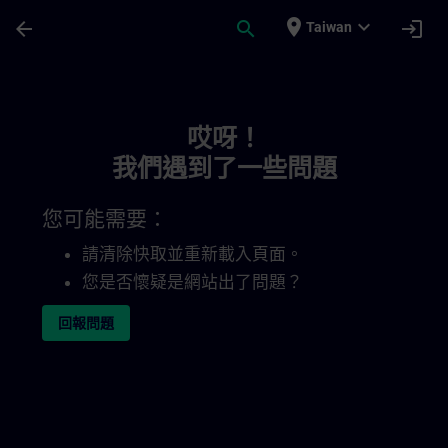
頁面已載入
跳至主要內容
place
expand_more
arrow_back
search
login
Taiwan
Toc | SITRAIN
哎呀！
我們遇到了一些問題
您可能需要：
請清除快取並重新載入頁面。
您是否懷疑是網站出了問題？
回報問題