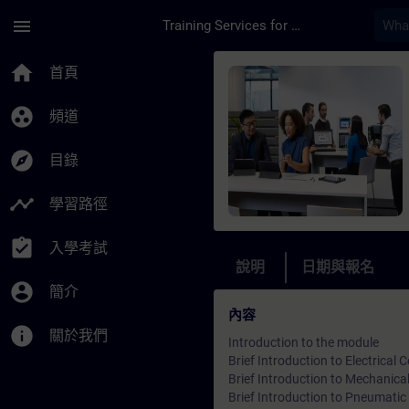
頁面已載入
跳至主要內容
menu
Training Services for Digital Industries
課程 - Online Traini
home
首頁
group_work
頻道
explore
目錄
timeline
學習路徑
assignment_turned_in
入學考試
說明
日期與報名
account_circle
簡介
內容
info
關於我們
Introduction to the module
Brief Introduction to Electrica
Brief Introduction to Mechanic
Brief Introduction to Pneumat