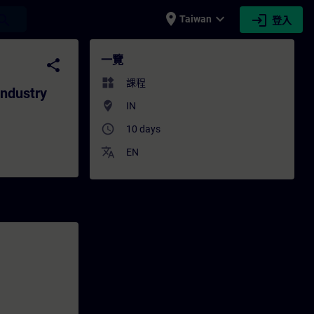
place
expand_more
login
earch
Taiwan
登入
stry - 培訓 - 培訓 - 專業發展 | SITRAIN
一覽
share
widgets
課程
Industry
where_to_vote
IN
access_time
10 days
translate
EN