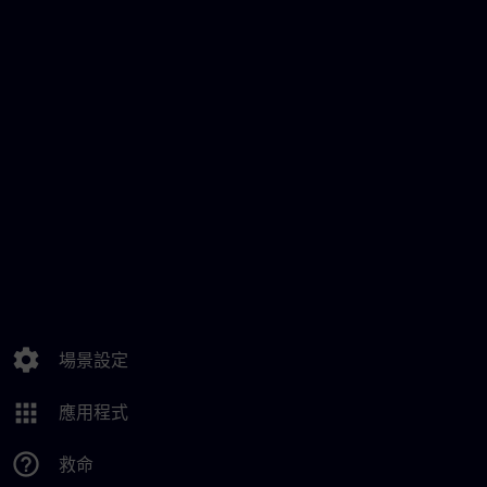
settings
場景設定
apps
應用程式
help_outline
救命