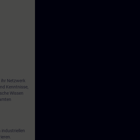
ales System
em Netzwerk
E und
 ihr Netzwerk
und Kenntnisse,
ische Wissen
samten
industriellen
ieren.