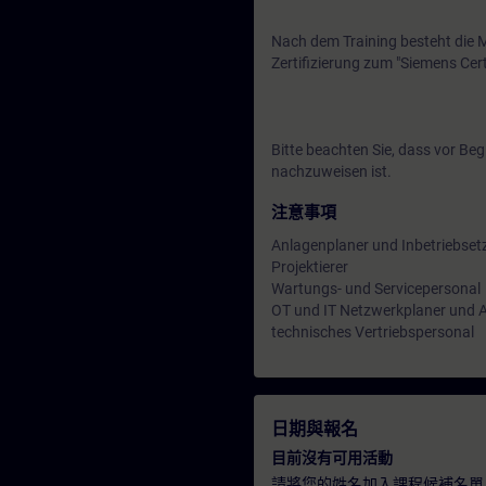
Nach dem Training besteht die Mö
Zertifizierung zum "Siemens Cert
Bitte beachten Sie, dass vor Beg
nachzuweisen ist.
注意事項
Anlagenplaner und Inbetriebset
Projektierer
Wartungs- und Servicepersonal
OT und IT Netzwerkplaner und 
technisches Vertriebspersonal
日期與報名
目前沒有可用活動
請將您的姓名加入課程候補名單