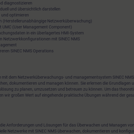
d diagnostizieren
und NAT-Geräten fehleranfällig sein. SINEC NMS ist ein zentr
uell und übersichtlich darstellen
 und optimieren
zur Überwachung einer Vielzahl verschiedenster Geräte in ein
 (Herstellerunabhängige Netzwerküberwachung)
sowie zur Konfiguration und zum Management des SCALANC
mit UMC (User Management Component)
RUGGEDCOM Netzwerk Portfolios.
achungsdaten in ein überlagertes HMI-System
ten Netzwerkkonfigurationen mit SINEC NMS
anagement
reren SINEC NMS Operations
e Sie mit dem Netzwerküberwachungs- und managementsystem SINEC NMS
achen, dokumentieren und managen können. Sie erlernen die Grundlagen 
ösung zu planen, umzusetzen und betreuen zu können. Um das theoret
gen wir großen Wert auf eingehende praktische Übungen während der ge
 die Anforderungen und Lösungen für das Überwachen und Managen von 
ielle Netzwerke mit SINEC NMS überwachen, dokumentieren und konfigur