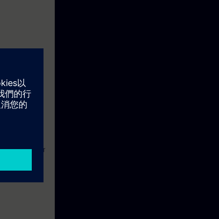
und das
ern und
t
durch.
eine Woche vor
holen als auch