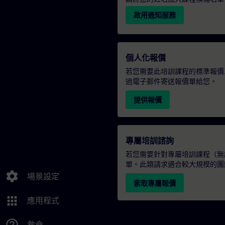
啟用通知服務
個人化報價
若您需要此培訓課程的標準報價
過電子郵件寄送報價單給您。
提供報價
專屬培訓諮詢
若您需要針對專屬培訓課程（無論
單。此類請求適合較大規模的團
settings
場景設定
索取專屬報價
apps
應用程式
help_outline
救命