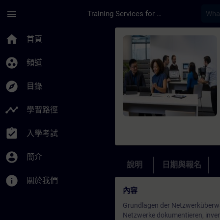
頁面已載入
跳至主要內容
menu
Training Services for Digital Industries
課程 - Netzwerk Moni
home
首頁
group_work
頻道
explore
目錄
timeline
學習路徑
assignment_turned_in
入學考試
account_circle
簡介
說明
日期與報名
info
關於我們
內容
Grundlagen der Netzwerküber
Netzwerke dokumentieren, inven