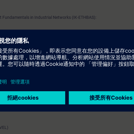
 Fundamentals in Industrial Networks (IK-ETHBAS):
rtragungsverfahren, Adressierung und Transport von Daten vertraut sein 
arüber hinaus ist es hilfreich, wenn Ihnen die Funktionsweise von Rout
zmodell bekannt sind.
ng arbeiten Sie bitte das WBT
Datenkommunikation mit Industrial Etherne
tenfreier Zugang zur digitalen Lernplattform
SITRAIN access
– beginnend 
 Kursende.
nen Sie sowohl die Inhalte dieses Learning Events vertiefen oder wieder
Themen weiterbilden.
EVEL)