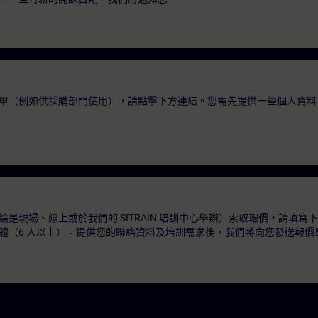
單（例如供採購部門使用），請點擊下方連結。您需先提供一些個人資料
是現場、線上或於我們的 SITRAIN 培訓中心舉辦）索取報價，請填寫
體（6 人以上）。提供您的聯絡資料及培訓需求後，我們將向您發送報價