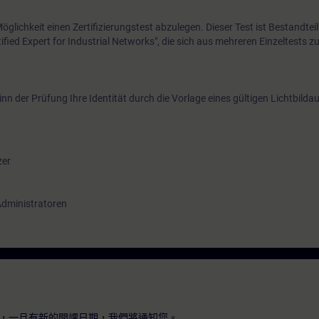
glichkeit einen Zertifizierungstest abzulegen. Dieser Test ist Bestandteil
ified Expert for Industrial Networks", die sich aus mehreren Einzeltests
inn der Prüfung Ihre Identität durch die Vorlage eines gültigen Lichtbild
zer
Administratoren
，一旦有新的開課日期，我們將通知您。