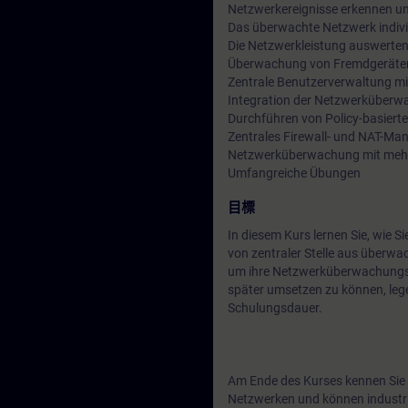
Netzwerkereignisse erkennen un
Das überwachte Netzwerk individ
Die Netzwerkleistung auswerten
Überwachung von Fremdgeräten
Zentrale Benutzerverwaltung 
Integration der Netzwerküberw
Durchführen von Policy-basier
Zentrales Firewall- und NAT-M
Netzwerküberwachung mit meh
Umfangreiche Übungen
目標
In diesem Kurs lernen Sie, wi
von zentraler Stelle aus überw
um ihre Netzwerküberwachungsl
später umsetzen zu können, le
Schulungsdauer.
Am Ende des Kurses kennen Sie
Netzwerken und können industr