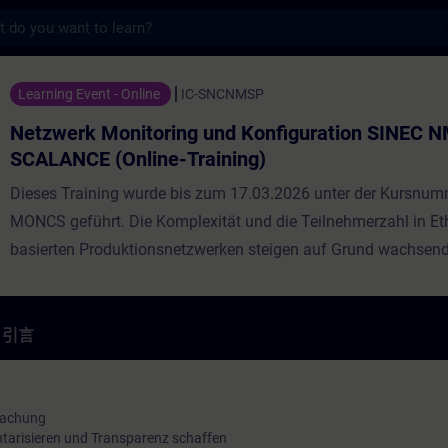
s
toring und Konfiguration SINEC NMS mi
Learning Event - Online
IC-SNCNMSP
Netzwerk Monitoring und Konfiguration SINEC N
SCALANCE (Online-Training)
Dieses Training wurde bis zum 17.03.2026 unter der Kursnum
MONCS geführt. Die Komplexität und die Teilnehmerzahl in Et
basierten Produktionsnetzwerken steigen auf Grund wachsend
Anforderungen stetig. Der Ausfall einzelner Geräte in solchen
kann Produktionseinbußen mit sich bringen und im schlimmst
Stillstand der Produktionskette führen. Für die Minimierung u
引言
Zeitspannen sowie der daraus entstehenden Kosten ist die Tr
Netzwerken durch eine kontinuierliche Netzwerküberwachung
unentbehrlich. Das manuelle managen von mehreren Geräten
wachung
tarisieren und Transparenz schaffen
zeitaufwändig und das konfigurieren von mehreren Geräten sow