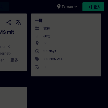
place
expand_more
login
earch
Taiwan
登入
t SCALANCE (Online-Training) - 培訓 - 培
一覽
share
translate
widgets
課程
MS mit
進階
where_to_vote
DE
mer IK-
access_time
3.5 days
hernet-
sell
IC-SNCNMSP
er
更多
 Netzwerken
translate
DE
en Fall zum
nproduktiver
ansparenz von
 kann
ie Firewall-