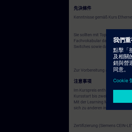
先決條件
Kenntnisse gemäß Kurs Ethernet
Sie sollten mit Topologien, Übe
Fachvokabular dazu verstehen. D
Switches sowie das OSI-Referen
Zur Vorbereitung auf das Traini
注意事項
Im Kurspreis enthalten: Ein kos
Kursstart bis zwei Wochen nach
Mit der Learning Membership kön
sich zu anderen interessanten 
Zertifizierung (Siemens CEIN-L