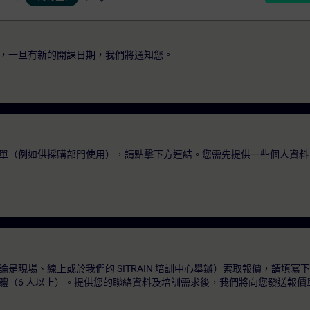
，一旦有新的開課日期，我們將通知您。
單（例如供採購部門使用），請點擊下方連結。您需先提供一些個人資料
是現場、線上或於我們的 SITRAIN 培訓中心舉辦）索取報價，請填寫
體（6 人以上）。提供您的聯絡資料及培訓需求後，我們將向您發送報價