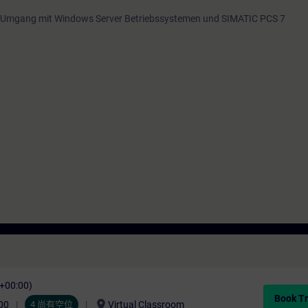
 Umgang mit Windows Server Betriebssystemen und SIMATIC PCS 7
C+00:00)
Book Tr
location_on
00
4 尚有空位
Virtual Classroom