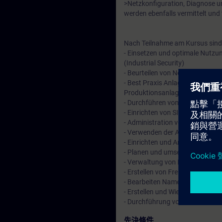
>Netzkonfiguration, Diagnose u
werden ebenfalls vermittelt und t
Nach Teilnahme am Kursus sind
- Einsetzen und optimale Nutz
(Industrial Security)
- Beurteilen von Netzwerkkonfi
- Best Praxis Anlagenkonfigurati
Produktionsanlage)
- Durchführen von Diagnosen i
- Einrichten von SIMATIC Logon 
- Administration von Betriebsm
- Verwenden der Active Director
- Einrichten und Arbeiten mit 
- Planen und umsetzen von Uhrz
- Verwaltung von Benutzer und
- Erstellen von Freigaben und B
- Bearbeiten Namensauflösung
- Erstellen und Wiederherstellen
- Durchführung von Trouble Sh
先決條件