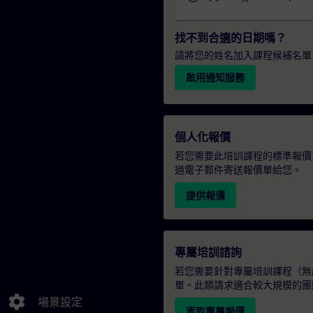
找不到合適的日期嗎？
請將您的姓名加入課程候補名單
啟用通知服務
個人化報價
若您需要此培訓課程的標準報價
過電子郵件寄送報價單給您。
提供報價
專屬培訓諮詢
若您需要針對專屬培訓課程（無論
單。此類請求適合較大規模的團
settings
場景設定
索取專屬報價