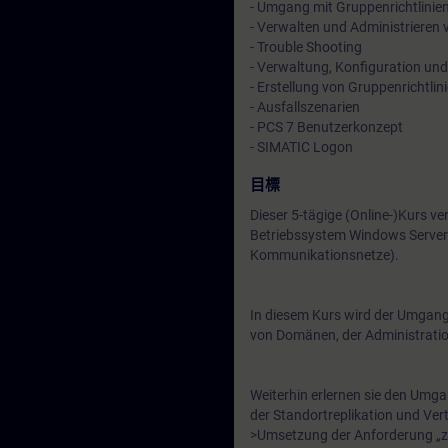
- Umgang mit Gruppenrichtlinie
- Verwalten und Administrieren
- Trouble Shooting
- Verwaltung, Konfiguration und
- Erstellung von Gruppenrichtlin
- Ausfallszenarien
- PCS 7 Benutzerkonzept
- SIMATIC Logon
目標
Dieser 5-tägige (Online-)Kurs v
Betriebssystem Windows Server u
Kommunikationsnetze).
In diesem Kurs wird der Umgang m
von Domänen, der Administratio
Weiterhin erlernen sie den Umg
der Standortreplikation und Ver
>Umsetzung der Anforderung „z