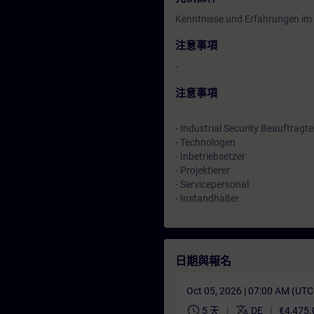
Kenntnisse und Erfahrungen im
注意事項
-
注意事項
- Industrial Security Beauftragte
- Technologen
- Inbetriebsetzer
- Projektierer
- Servicepersonal
- Instandhalter
日期與報名
Oct 05, 2026 | 07:00 AM (UT
schedule
translate
5 天
DE
€4,475.