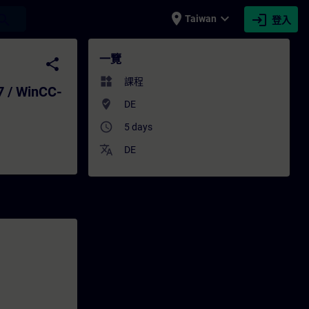
place
expand_more
login
earch
Taiwan
登入
inCC-Umfeld (Online Training) - 培訓 - 培
一覽
share
widgets
課程
7 / WinCC-
where_to_vote
DE
access_time
5 days
translate
DE