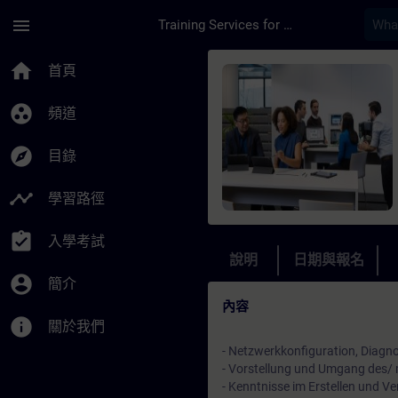
頁面已載入
跳至主要內容
menu
Training Services for Digital Industries
課程 - Einsatz eines
home
首頁
group_work
頻道
explore
目錄
timeline
學習路徑
assignment_turned_in
入學考試
說明
日期與報名
account_circle
簡介
內容
info
關於我們
- Netzwerkkonfiguration, Diagn
- Vorstellung und Umgang des/
- Kenntnisse im Erstellen und