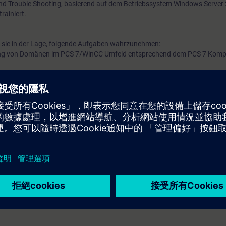
nd Trouble Shooting, basierend auf dem Betriebssystem Windows Server
rainiert.
 sie in der Lage, folgende Aufgaben wahrzunehmen:
ung von Domänen im PCS 7/WinCC Umfeld entsprechend dem PCS 7 Kompe
gurationen
on (Integration des Active Directory in einer mit Firewalls segmentierten
m Netzwerk, basierend auf Betriebssystem Windows Server 2019/2022;
mit Anbindung an das Active Directory
astern und AD DS Objekten
y Administration Console
Gruppen unter Windows 2019/2022
eitsynchronisation in Netzwerken
 Benutzergruppen für Windows und SIMATIC;
erechtigungen
 in der Workgroup und Domäne
 von Installations-Sicherungen
ooting im Domänenumfeld