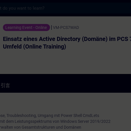
s
 Active Directory (Domäne) im PCS 7 / W
Learning Event - Online
VM-PCS7WAD
Einsatz eines Active Directory (Domäne) im PCS 
Umfeld (Online Training)
引言
ose, Troubleshooting, Umgang mit Power Shell CmdLets
 mit dem Leistungsspektrums von Windows Server 2019/2022
 Verwalten von Gesamtstrukturen und Domänen