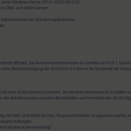
n unter Windows Server 2019 / 2022 2012 R2
 von DNS -und WINS Servern
 Administration der Standortreplikationen
ien
ermittelt effizient, die Domänenadministration im Umfeld von PCS 7, basi
nter Berücksichtigung der IEC62443-3-3 (Norm für Sicherheit der Indust
it dem Active Directory trainiert. Sie erhalten Kenntnisse im Erstellen 
n der Betriebsmaster und dem Bereitstellen und Verwalten der AD DS Obj
ang mit DNS- und WINS-Servern, Gruppenrichtlinien, Gruppenkonzepten, d
trauensstellungen.
entrale Benutzerverwaltung“