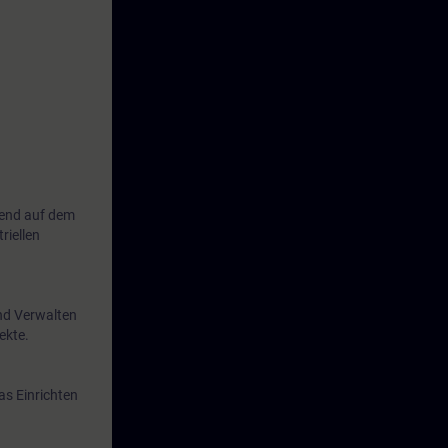
erend auf dem
riellen
und Verwalten
ekte.
as Einrichten