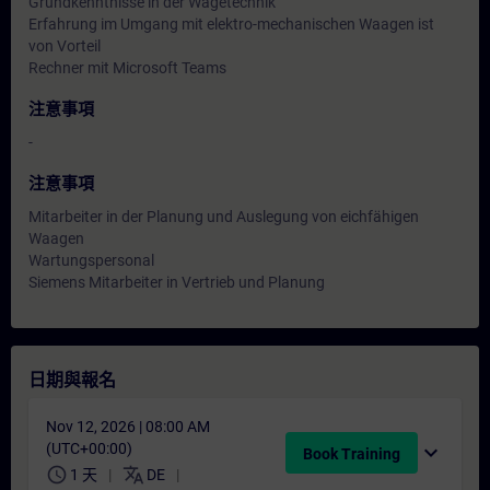
Grundkenntnisse in der Wägetechnik
Erfahrung im Umgang mit elektro-mechanischen Waagen ist
von Vorteil
Rechner mit Microsoft Teams
注意事項
-
注意事項
Mitarbeiter in der Planung und Auslegung von eichfähigen
Waagen
Wartungspersonal
Siemens Mitarbeiter in Vertrieb und Planung
日期與報名
Nov 12, 2026 | 08:00 AM
(UTC+00:00)
expand_more
Book Training
schedule
translate
1 天
DE