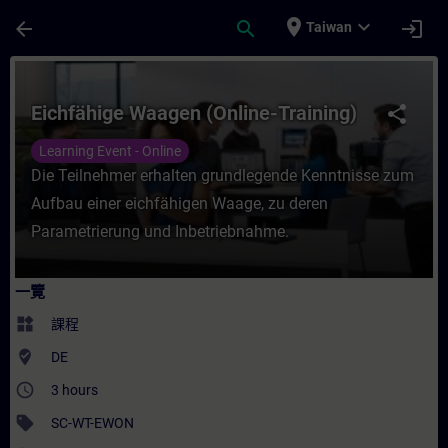
頁面已載入
跳至主要內容
place
expand_more
arrow_back
search
login
Taiwan
課程 - Eichfähige Waagen (Online-Traini
Eichfähige Waagen (Online-Training)
share
Learning Event - Online
Die Teilnehmer erhalten grundlegende Kenntnisse zum
Aufbau einer eichfähigen Waage, zu deren
Parametrierung und Inbetriebnahme.
一覽
widgets
課程
where_to_vote
DE
access_time
3 hours
sell
SC-WT-EWON