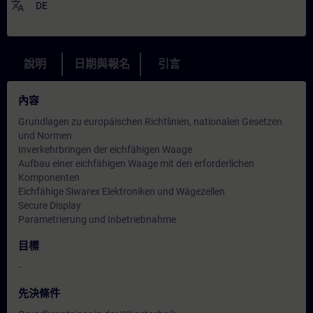
translate
DE
說明
日期與報名
引言
內容
Grundlagen zu europäischen Richtlinien, nationalen Gesetzen
und Normen
Inverkehrbringen der eichfähigen Waage
Aufbau einer eichfähigen Waage mit den erforderlichen
Komponenten
Eichfähige Siwarex Elektroniken und Wägezellen
Secure Display
Parametrierung und Inbetriebnahme
目標
-
先決條件