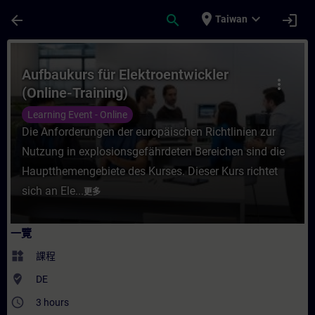
頁面已載入
跳至主要內容
place
expand_more
arrow_back
search
login
Taiwan
課程 - Aufbaukurs für Elektroentwickler 
Aufbaukurs für Elektroentwickler
more_vert
(Online-Training)
Learning Event - Online
Die Anforderungen der europäischen Richtlinien zur
Nutzung in explosionsgefährdeten Bereichen sind die
Hauptthemengebiete des Kurses. Dieser Kurs richtet
sich an Ele...
更多
一覽
widgets
課程
where_to_vote
DE
access_time
3 hours