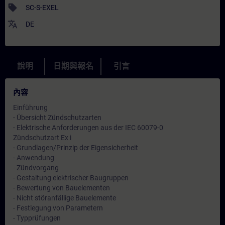
sell
SC-S-EXEL
translate
DE
說明
日期與報名
引言
內容
Einführung
- Übersicht Zündschutzarten
- Elektrische Anforderungen aus der IEC 60079-0
Zündschutzart Ex i
- Grundlagen/Prinzip der Eigensicherheit
- Anwendung
- Zündvorgang
- Gestaltung elektrischer Baugruppen
- Bewertung von Bauelementen
- Nicht störanfällige Bauelemente
- Festlegung von Parametern
- Typprüfungen