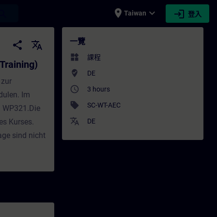
place
expand_more
login
earch
Taiwan
登入
ning) - 培訓 - 培訓 - 專業發展 | SITRAIN
一覽
share
translate
widgets
課程
Training)
where_to_vote
DE
 zur
access_time
3 hours
dulen. Im
sell
SC-WT-AEC
d WP321.Die
translate
es Kurses.
DE
ge sind nicht