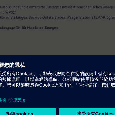
eausbildung für die erweiterte Justage einer elektromechanischen Waage 
und WP321
d, Filtereinstellungen, Back-up-Datei erstellen, Waagenstatus, STEP7-Progr
hulungsgeräte für Hands-on Übungen
chnik
o-mechanischen Waagen ist von Vorteil
s Online-Trainings „Grundlagen Elektronik“
und TeamViewer
l