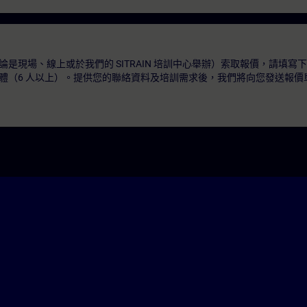
是現場、線上或於我們的 SITRAIN 培訓中心舉辦）索取報價，請填寫
體（6 人以上）。提供您的聯絡資料及培訓需求後，我們將向您發送報價