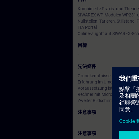
Kombinierte Praxis- und Theori
SIWAREX WP-Modulen WP231 
Nullstellen, Tarieren, Stillstan
TIA Portal
Online-Zugriff auf SIWAREX-Sc
目標
-
先決條件
Grundkenntnisse in der Wägete
Erfahrung im Umgang mit elektr
Voraussetzung ist der Besuch de
Rechner mit Microsoft Teams 
Zweiter Bildschirm ist von Vortei
注意事項
-
注意事項