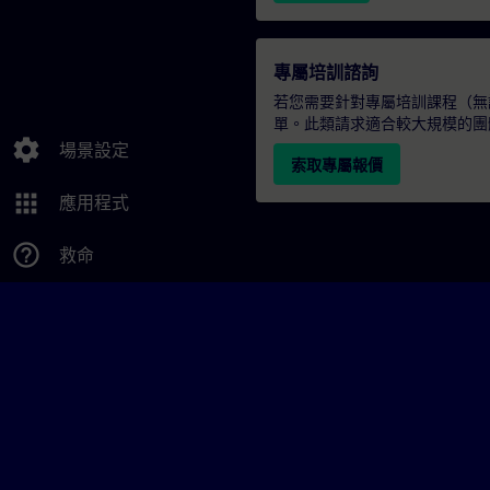
專屬培訓諮詢
若您需要針對專屬培訓課程（無論
單。此類請求適合較大規模的團
settings
場景設定
索取專屬報價
apps
應用程式
help_outline
救命