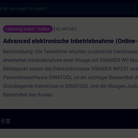
s
tronische Inbetriebnahme (Online-Trai
Learning Event - Online
SC-WT-AEC
Advanced elektronische Inbetriebnahme (Online-
Beschreibung: Die Teilnehmer erhalten zusätzliche Kenntnisse
erweiterten Inbetriebnahme einer Waage mit SIWAREX WP-Mo
Mittelpunkt stehen die Elektronikmodule SIWAREX WP231 un
Parametriersoftware SIWATOOL ist ein wichtiger Bestandteil d
Grundlegende Kenntnisse in SIWATOOL und der Waagen-Justa
Bestandteil des Kurses.
引言