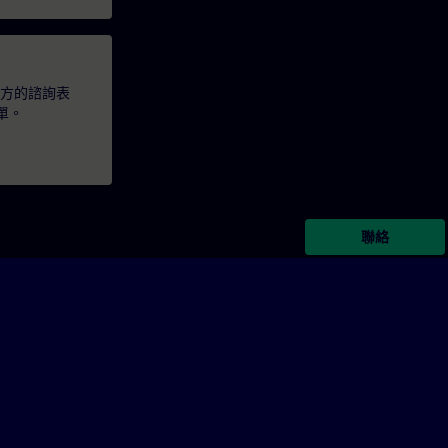
下方的諮詢表
單。
聯絡