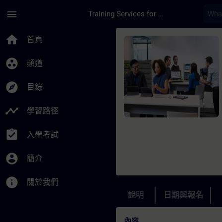
頁面已載入
跳至主要內容
menu
Training Services for Digital Industries
課程 - Advanced elek
home
首頁
group_work
頻道
explore
目錄
timeline
學習路徑
assignment_turned_in
入學考試
account_circle
簡介
info
關於我們
說明
日期與報名
內容