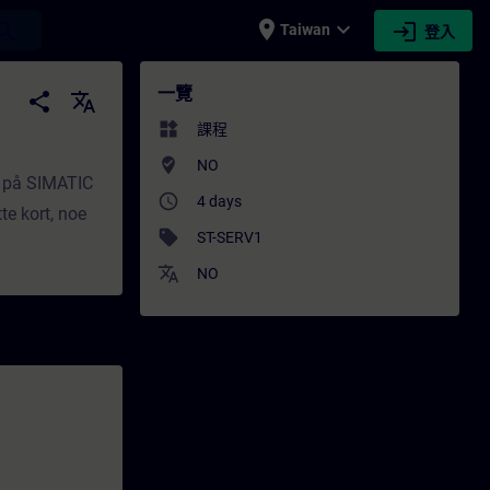
place
expand_more
login
earch
Taiwan
登入
ITRAIN
一覽
share
translate
widgets
課程
where_to_vote
NO
rt på SIMATIC
access_time
4 days
tte kort, noe
sell
ST-SERV1
translate
NO