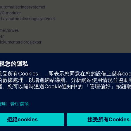
 automatiseringssystemet
 I/O-moduler
rt av automatiseringssystemet
rmer/drives
er
 dokumentere prosjekter
ervice-kursene gir deg grunnleggende kunnskap om utforming av et auto
skinvare, håndtering av STEP 7 Basis Software og programmering. Du får
lom menneske og maskin, PROFIBUS DP og
kksautomasjon gir deg et totaloverblikk av ditt anlegg og en forståelse av
til å diagnostisere enkle maskinvarefeil eller å erstatte moduler, å koordi
ing og dermed redusere nedetider.