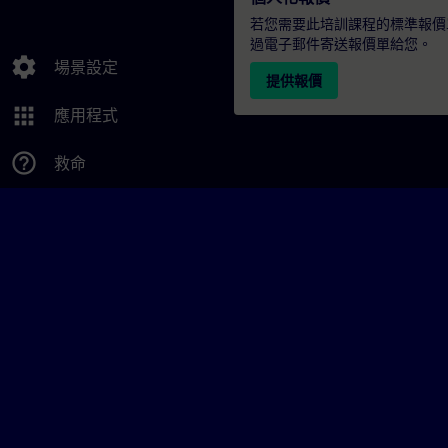
若您需要此培訓課程的標準報價
過電子郵件寄送報價單給您。
settings
場景設定
提供報價
apps
應用程式
help_outline
救命