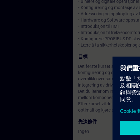
• Binære og digitale operasjoner
• Konfigurering og montasje av
• Adressering og oppkopling av
• Hardware og Software oppsta
• Introduksjon til HMI
• Introduksjon til frekvensomfo
• Konfigurere PROFIBUS DP slav
• Lære å ta sikkerhetskopier og
目標
Det første kurset av SIMATIC s
konfigurering og oppsett av ma
overblikk over samspillet mel
integrering av drives.
Det du lærer om intergrert fabri
mellom komponentene.
Etter kurset vil du være i stand 
optimalt og kjøre sikker feilsøk
先決條件
Ingen