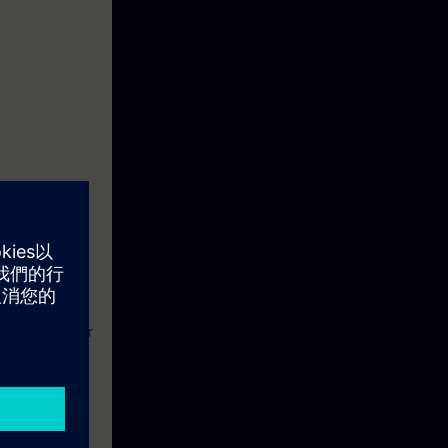
masjonssystem,
 også et
 samspillet
nere komponenter