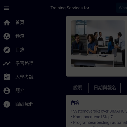
頁面已載入
跳至主要內容
menu
Training Services for Digital Industries
課程 - Online: SIMA
home
首頁
group_work
頻道
explore
目錄
timeline
學習路徑
assignment_turned_in
入學考試
說明
日期與報名
account_circle
簡介
內容
info
關於我們
• Systemoversikt over SIMATIC 
• Komponentene i Step7
• Programbearbeiding i automa