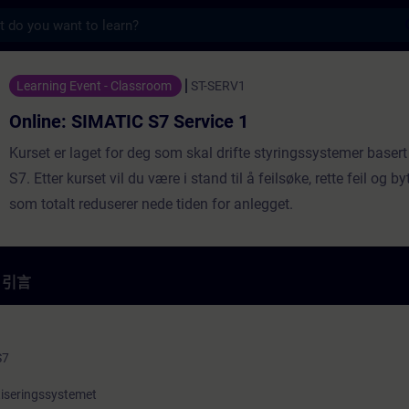
s
TIC S7 Service 1 - 培訓 - 培訓 - 專業發展 | S
Learning Event - Classroom
ST-SERV1
Online: SIMATIC S7 Service 1
Kurset er laget for deg som skal drifte styringssystemer base
S7. Etter kurset vil du være i stand til å feilsøke, rette feil og by
som totalt reduserer nede tiden for anlegget.
引言
S7
tiseringssystemet