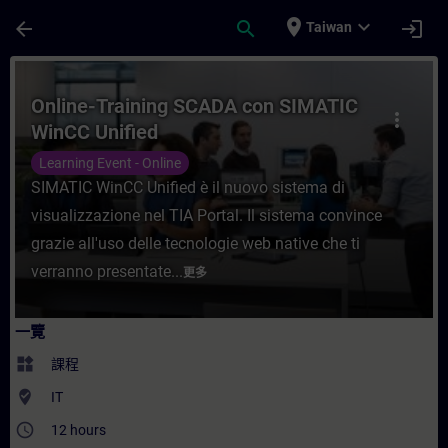
頁面已載入
跳至主要內容
place
expand_more
arrow_back
search
login
Taiwan
課程 - Online-Training SCADA con SIMAT
Online-Training SCADA con SIMATIC
more_vert
WinCC Unified
Learning Event - Online
SIMATIC WinCC Unified è il nuovo sistema di
visualizzazione nel TIA Portal. Il sistema convince
grazie all'uso delle tecnologie web native che ti
verranno presentate...
更多
一覽
widgets
課程
where_to_vote
IT
access_time
12 hours