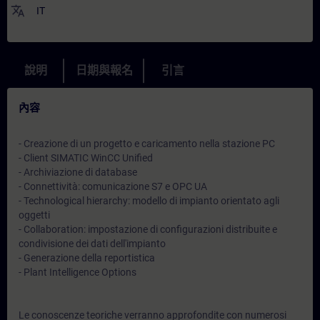
translate
IT
說明
日期與報名
引言
內容
- Creazione di un progetto e caricamento nella stazione PC
- Client SIMATIC WinCC Unified
- Archiviazione di database
- Connettività: comunicazione S7 e OPC UA
- Technological hierarchy: modello di impianto orientato agli
oggetti
- Collaboration: impostazione di configurazioni distribuite e
condivisione dei dati dell'impianto
- Generazione della reportistica
- Plant Intelligence Options
Le conoscenze teoriche verranno approfondite con numerosi