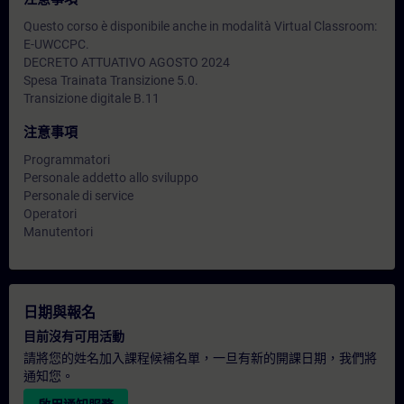
Questo corso è disponibile anche in modalità Virtual Classroom:
E-UWCCPC.
DECRETO ATTUATIVO AGOSTO 2024
Spesa Trainata Transizione 5.0.
Transizione digitale B.11
注意事項
Programmatori
Personale addetto allo sviluppo
Personale di service
Operatori
Manutentori
日期與報名
目前沒有可用活動
請將您的姓名加入課程候補名單，一旦有新的開課日期，我們將
通知您。