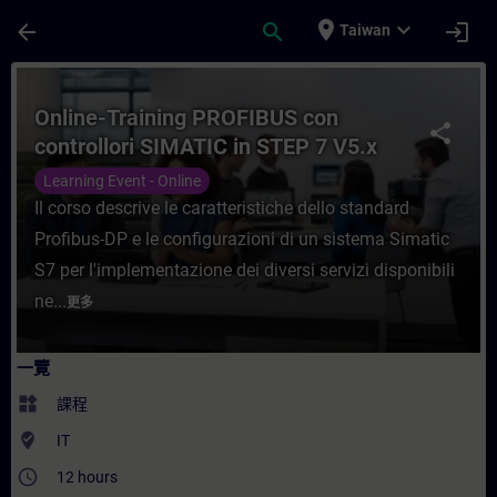
頁面已載入
跳至主要內容
place
expand_more
arrow_back
search
login
Taiwan
課程 - Online-Training PROFIBUS con con
Online-Training PROFIBUS con
share
controllori SIMATIC in STEP 7 V5.x
Learning Event - Online
Il corso descrive le caratteristiche dello standard
Profibus-DP e le configurazioni di un sistema Simatic
S7 per l'implementazione dei diversi servizi disponibili
ne...
更多
一覽
widgets
課程
where_to_vote
IT
access_time
12 hours