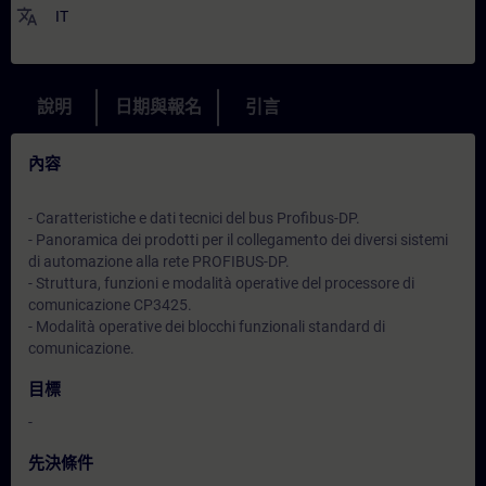
translate
IT
說明
日期與報名
引言
內容
- Caratteristiche e dati tecnici del bus Profibus-DP.
- Panoramica dei prodotti per il collegamento dei diversi sistemi
di automazione alla rete PROFIBUS-DP.
- Struttura, funzioni e modalità operative del processore di
comunicazione CP3425.
- Modalità operative dei blocchi funzionali standard di
comunicazione.
目標
-
先決條件