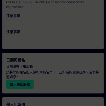
Corso TIA-SERV2, TIA-PRO1 o possedere conoscenza
equivalente.
注意事項
-
注意事項
-
日期與報名
目前沒有可用活動
請將您的姓名加入課程候補名單，一旦有新的開課日期，我們將
通知您。
啟用通知服務
個人化報價