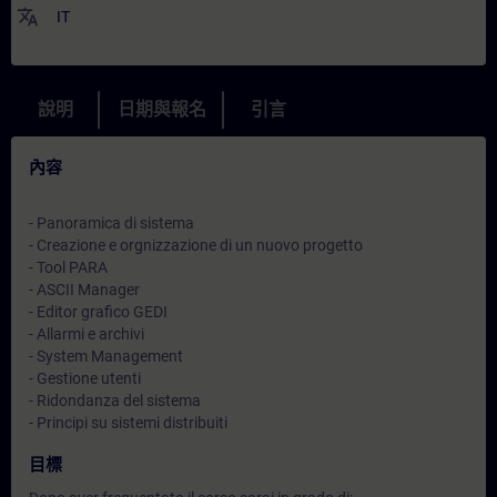
translate
IT
說明
日期與報名
引言
內容
- Panoramica di sistema
- Creazione e orgnizzazione di un nuovo progetto
- Tool PARA
- ASCII Manager
- Editor grafico GEDI
- Allarmi e archivi
- System Management
- Gestione utenti
- Ridondanza del sistema
- Principi su sistemi distribuiti
目標