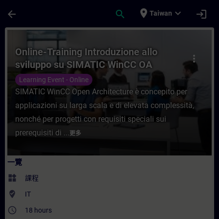
頁面已載入
跳至主要內容
place
expand_more
arrow_back
search
login
Taiwan
課程 - Online-Training Introduzione all
Online-Training Introduzione allo
more_vert
sviluppo su SIMATIC WinCC OA
Learning Event - Online
SIMATIC WinCC Open Architecture è concepito per
applicazioni su larga scala e di elevata complessità,
nonché per progetti con requisiti speciali sui
prerequisiti di ...
更多
一覽
widgets
課程
where_to_vote
IT
access_time
18 hours