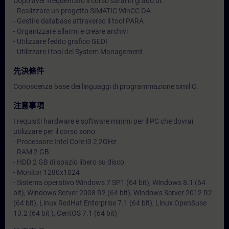
Dopo aver frequentato il corso sarai in grado di:
- Realizzare un progetto SIMATIC WinCC OA
- Gestire database attraverso il tool PARA
- Organizzare allarmi e creare archivi
- Utilizzare l'edito grafico GEDI
- Utilizzare i tool del System Management
先決條件
Conoscenza base dei linguaggi di programmazione simil C.
注意事項
I requisiti hardware e software minimi per il PC che dovrai
utilizzare per il corso sono:
- Processore Intel Core i3 2,2GHz
- RAM 2 GB
- HDD 2 GB di spazio libero su disco
- Monitor 1280x1024
- Sistema operativo Windows 7 SP1 (64 bit), Windows 8.1 (64
bit), Windows Server 2008 R2 (64 bit), Windows Server 2012 R2
(64 bit), Linux RedHat Enterprise 7.1 (64 bit), Linux OpenSuse
13.2 (64 bit ), CentOS 7.1 (64 bit)