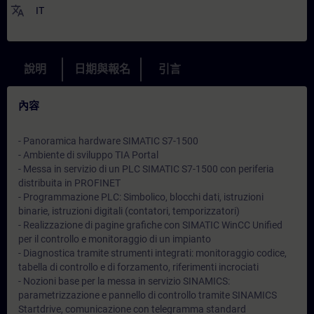
translate
IT
說明
日期與報名
引言
內容
- Panoramica hardware SIMATIC S7-1500
- Ambiente di sviluppo TIA Portal
- Messa in servizio di un PLC SIMATIC S7-1500 con periferia
distribuita in PROFINET
- Programmazione PLC: Simbolico, blocchi dati, istruzioni
binarie, istruzioni digitali (contatori, temporizzatori)
- Realizzazione di pagine grafiche con SIMATIC WinCC Unified
per il controllo e monitoraggio di un impianto
- Diagnostica tramite strumenti integrati: monitoraggio codice,
tabella di controllo e di forzamento, riferimenti incrociati
- Nozioni base per la messa in servizio SINAMICS:
parametrizzazione e pannello di controllo tramite SINAMICS
Startdrive, comunicazione con telegramma standard