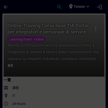
頁面已載入
跳至主要內容
place
expand_more
arrow_back
search
login
Taiwan
課程 - Online-Training Corso base TIA Por
Online-Training Corso base TIA Portal
more_vert
per integratori e personale di service
Learning Event - Online
Attività di formazione tecnica specialistica rivolta a
integratori di sistemi e tecnici della manutenzione che
operano su impianti industriali complessi controllati ...
更多
一覽
widgets
課程
where_to_vote
IT
access_time
24 hours