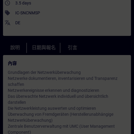
access_time
3.5 days
sell
IC-SNCNMSP
translate
DE
說明
日期與報名
引言
內容
Grundlagen der Netzwerküberwachung
Netzwerke dokumentieren, inventarisieren und Transparenz
schaffen
Netzwerkereignisse erkennen und diagnostizieren
Das überwachte Netzwerk individuell und übersichtlich
darstellen
Die Netzwerkleistung auswerten und optimieren
Überwachung von Fremdgeräten (Herstellerunabhängige
Netzwerküberwachung)
Zentrale Benutzerverwaltung mit UMC (User Management
Component)