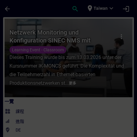
頁面已載入
跳至主要內容
place
expand_more
arrow_back
search
login
Taiwan
課程 - Netzwerk Monitoring und Konfigur
Netzwerk Monitoring und
more_vert
Konfiguration SINEC NMS mit
SCALANCE (Präsenz-Training)
Learning Event - Classroom
Dieses Training wurde bis zum 13.03.2026 unter der
Kursnummer IK-MONCS geführt. Die Komplexität und
die Teilnehmerzahl in Ethernet-basierten
Produktionsnetzwerken st...
更多
一覽
widgets
課程
進階
where_to_vote
DE