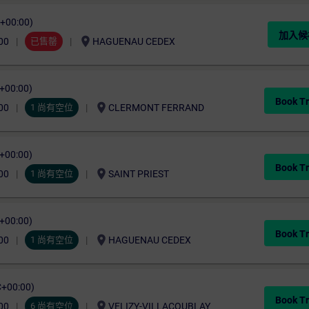
C+00:00)
加入候
location_on
00
已售罄
HAGUENAU CEDEX
C+00:00)
Book Tr
location_on
00
1 尚有空位
CLERMONT FERRAND
C+00:00)
Book Tr
location_on
00
1 尚有空位
SAINT PRIEST
C+00:00)
Book Tr
location_on
00
1 尚有空位
HAGUENAU CEDEX
C+00:00)
Book Tr
location_on
00
6 尚有空位
VELIZY-VILLACOUBLAY