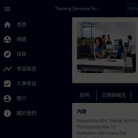
頁面已載入
跳至主要內容
menu
Training Services for Digital Industries
課程 - Maintenance 
home
首頁
group_work
頻道
explore
目錄
timeline
學習路徑
assignment_turned_in
入學考試
說明
日期與報名
account_circle
簡介
內容
info
關於我們
Répartition 40% Théorie, 60% Pr
Participants max 12
Evaluation des acquis Oui