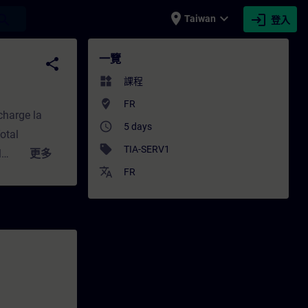
place
expand_more
login
earch
Taiwan
登入
專業發展 | SITRAIN
一覽
share
widgets
課程
where_to_vote
FR
charge la
access_time
5 days
otal
sell
TIA-SERV1
l
更多
translate
ications
FR
e partie de
thodes
tégrant :
iateur de
d'erreurs et