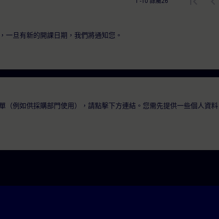
1 -10 隸屬26
，一旦有新的開課日期，我們將通知您。
單（例如供採購部門使用），請點擊下方連結。您需先提供一些個人資料