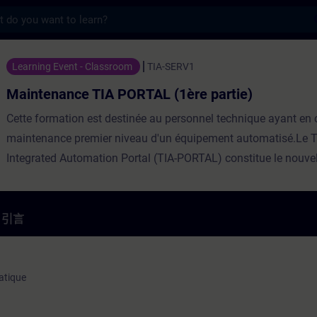
s
TIA PORTAL (1ère partie) - 培訓 - 培訓 - 
Learning Event - Classroom
TIA-SERV1
Maintenance TIA PORTAL (1ère partie)
Cette formation est destinée au personnel technique ayant en 
maintenance premier niveau d'un équipement automatisé.Le T
Integrated Automation Portal (TIA-PORTAL) constitue le nouve
environnement de travail intégré pour la maintenance des appl
SIMATIC STEP7et SIMATIC WinCC-Machine.Dans cette premièr
formation à la maintenance, vous découvrirez les outils et mé
引言
permettant d'assurer la maintenance des systèmes SIMATIC in
pupitre opérateur, périphéries décentralisées type ET200 et var
vitesse.Cette formation met l'accent sur les outils de recherche 
atique
de diagnostic.