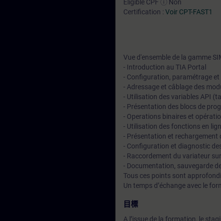
Eligible CPF ⓘ Non
Certification :
Voir CPT-FAST1
Vue d'ensemble de la gamme SI
- Introduction au TIA Portal
- Configuration, paramétrage et
- Adressage et câblage des modul
- Utilisation des variables API 
- Présentation des blocs de prog
- Operations binaires et opérat
- Utilisation des fonctions en l
- Présentation et rechargement 
- Configuration et diagnostic d
- Raccordement du variateur sur
- Documentation, sauvegarde de
Tous ces points sont approfondi
Un temps d’échange avec le for
目標
A l’issue de la formation, le stag