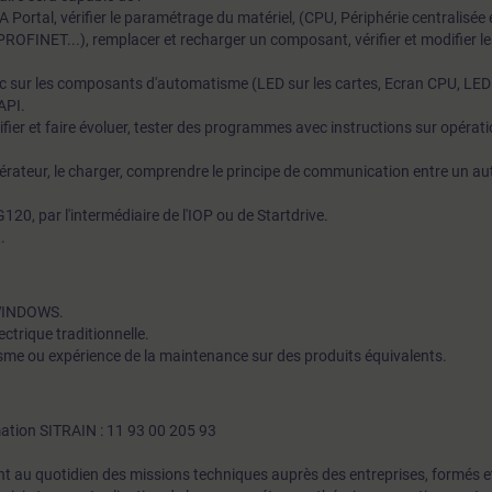
 Portal, vérifier le paramétrage du matériel, (CPU, Périphérie centralisée 
 PROFINET...), remplacer et recharger un composant, vérifier et modifier 
stic sur les composants d'automatisme (LED sur les cartes, Ecran CPU, LED 
 API.
er et faire évoluer, tester des programmes avec instructions sur opérati
pérateur, le charger, comprendre le principe de communication entre un a
G120, par l'intermédiaire de l'IOP ou de Startdrive.
.
 WINDOWS.
ctrique traditionnelle.
me ou expérience de la maintenance sur des produits équivalents.
mation SITRAIN : 11 93 00 205 93
t au quotidien des missions techniques auprès des entreprises, formés et 