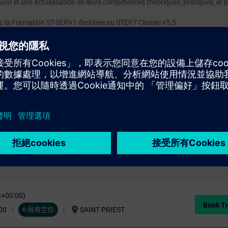
uivi et une actualisation de leurs compétences théoriques, pratiques, et
ec la Formation ST-SERV1 destinée au STEP7 Classic v5.5
icatif par binôme) :
A-PORTAL (TIA-PORTAL, STEP7-Professional, WinCC-Advanced)
0SP
NAMICS G120
C+00:00)
Book Tr
location_on
00
6 尚有空位
SAINT PRIEST