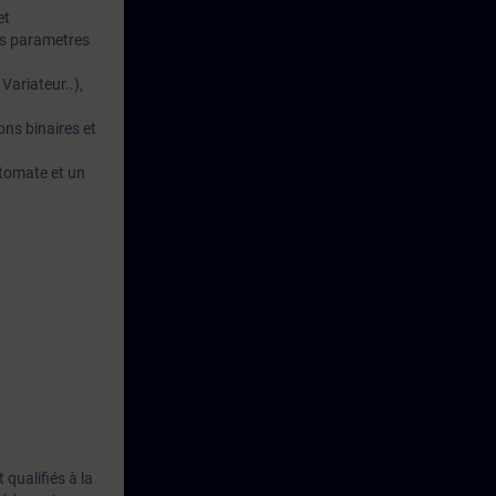
et
les parametres
Variateur..),
ons binaires et
utomate et un
qualifiés à la