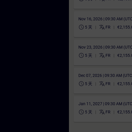
Nov 16, 2026 | 09:30 AM (UT
schedule
translate
5 天
FR
€2,155.
Nov 23, 2026 | 09:30 AM (UT
schedule
translate
5 天
FR
€2,155.
Dec 07, 2026 | 09:30 AM (UT
schedule
translate
5 天
FR
€2,155.
Jan 11, 2027 | 09:30 AM (UT
schedule
translate
5 天
FR
€2,155.