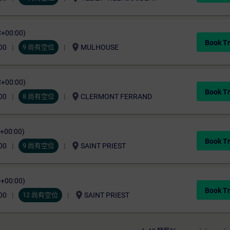
C+00:00)
Book Tr
location_on
00
9 尚有空位
MULHOUSE
C+00:00)
Book Tr
location_on
00
8 尚有空位
CLERMONT FERRAND
C+00:00)
Book Tr
location_on
00
9 尚有空位
SAINT PRIEST
C+00:00)
Book Tr
location_on
00
12 尚有空位
SAINT PRIEST