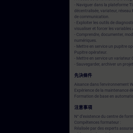
- Naviguer dans la plateforme TIA
décentralisée, variateur, réseau
de communication.
- Exploiter les outils de diagno
visualiser et forcer les variables
- Comprendre, documenter, modifi
numériques.
- Mettre en service un pupitre o
Pupitre opérateur.
- Mettre en service un variateur 
- Sauvegarder, archiver un projet
先決條件
Aisance dans l'environnement
Expérience de la maintenance éle
Formation de base en automatis
注意事項
N° d’existence du centre de for
Compétences formateur :
Réalisée par des experts assuran