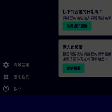
找不到合適的日期嗎？
請將您的姓名加入課程候補名單
啟用通知服務
個人化報價
若您需要此培訓課程的標準報價
過電子郵件寄送報價單給您。
settings
場景設定
提供報價
apps
應用程式
help_outline
救命