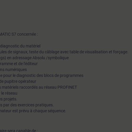
MATIC S7 concernée :
 diagnostic du matériel
es de signaux, teste du câblage avec table de visualisation et forçage.
(tags) en adressage Absolu /symbolique
ramme et de l'éditeur
ions numériques
igne pour le diagnostic des blocs de programmes
de pupitre opérateur
es matériels raccordés au réseau PROFINET
 le réseau
s projets.
s par des exercices pratiques.
mateur est prévu à chaque séquence.
iaire sera capable de :