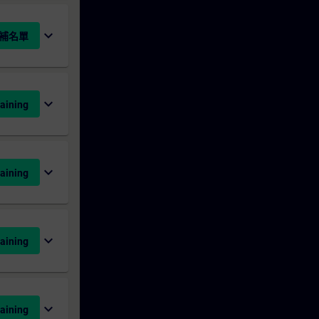
expand_more
補名單
expand_more
aining
expand_more
aining
expand_more
aining
expand_more
aining