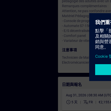
pédagogie des adultes avec un s
Remarques complémentaires :
Attention, ne pas confondre av
Matériel Pédagogique (à titre ind
- Console de programmation TI
- Automate S7-1500
- E/S décentralisées type ET20
- Comfort panel
- Variateur de vitesse type SI
注意事項
Technicien de Maintenance
Electromécanicien
日期與報名
Aug 31, 2026 | 08:30 AM (UT
schedule
translate
5 天
FR
€2,155.